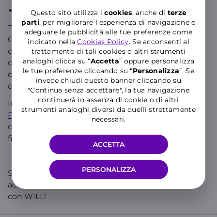
copia del documento d’identità
Questo sito utilizza i
cookies
, anche di
terze
parti
, per migliorare l’esperienza di navigazione e
Ti ricordiamo che in tutti i casi di risoluzione del
adeguare le pubblicità alle tue preferenze come
Contratto, salvo rinuncia, potrai avvalerti del diritto
indicato nella
Cookies Policy
. Se acconsenti al
di trasferire la/e numerazione/i cessata/e a seguito
trattamento di tali cookies o altri strumenti
analoghi clicca su “
Accetta
” oppure personalizza
della risoluzione contrattuale verso un altro
le tue preferenze cliccando su “
P
ersonalizza
”. Se
operatore entro e non oltre 60 (sessanta) giorni
invece chiudi questo banner cliccando su
dalla data della risoluzione.
"Continua senza accettare", la tua navigazione
continuerà in assenza di cookie o di altri
In alternativa è possibile inviare anche il
modulo
strumenti analoghi diversi da quelli strettamente
Fisso Privati
e il
modulo Fisso PIVA
corredato di un
necessari.
documento di identità e della copia del codice
fiscale.
ACCETTA
PERSONALIZZA
Se cerchi informazioni specifiche sul tuo numero,
accedi all’
Area Clienti
o all’
App WINDTRE
e chatta
con WILL!