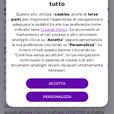
utilizzando il modulo disponibile sul sito WINDTRE.
tutto
Posso ricevere il rimborso del credito residuo sul
conto corrente?
Questo sito utilizza i
cookies
, anche di
terze
parti
, per migliorare l’esperienza di navigazione e
Sì, è possibile ricevere il rimborso del credito residuo
adeguare le pubblicità alle tue preferenze come
tramite bonifico bancario. Dovrai fornire i dati del
indicato nella
Cookies Policy
. Se acconsenti al
conto corrente nel modulo di richiesta. Questa
trattamento di tali cookies o altri strumenti
analoghi clicca su “
Accetta
” oppure personalizza
operazione comporta un addebito di 6 euro.
le tue preferenze cliccando su “
P
ersonalizza
”. Se
Cosa succede in caso di credito residuo
invece chiudi questo banner cliccando su
negativo?
"Continua senza accettare", la tua navigazione
continuerà in assenza di cookie o di altri
In caso di credito residuo negativo, non sarà
strumenti analoghi diversi da quelli strettamente
possibile richiedere il trasferimento o il rimborso del
necessari.
credito.
Per ulteriori informazioni, visita le pagine
Passa a
ACCETTA
WINDTRE
e
Portabilità del numero
.
PERSONALIZZA
Se cerchi informazioni specifiche sul tuo numero,
accedi all’
Area Clienti
o all’
App WINDTRE
e chatta