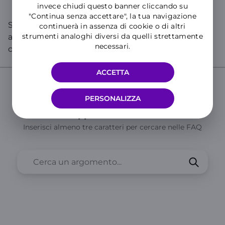
invece chiudi questo banner cliccando su
"Continua senza accettare", la tua navigazione
Se cerchi informazioni specifiche sul tuo numero,
continuerà in assenza di cookie o di altri
strumenti analoghi diversi da quelli strettamente
accedi all’
Area Clienti
o all’
App WINDTRE
e chatta
necessari.
con WILL!
ACCETTA
PERSONALIZZA
Cerca nelle Domande Frequenti del
Supporto WINDTRE
Inserisci almeno tre caratteri per cercare nelle FAQ