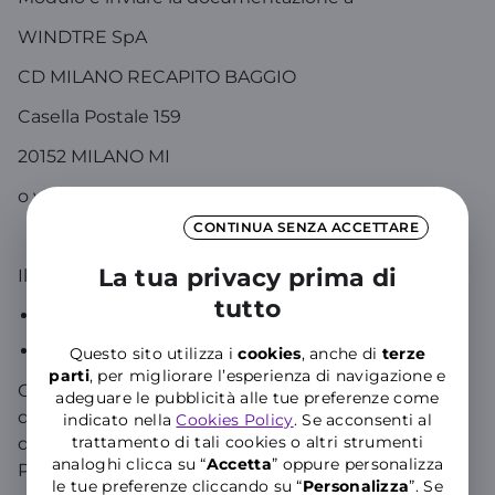
WINDTRE SpA
CD MILANO RECAPITO BAGGIO
Casella Postale 159
20152 MILANO MI
o via PEC a
servizioclienti159@pec.windtre.it
CONTINUA SENZA ACCETTARE
La tua privacy prima di
Il Modulo è disponibile:
tutto
Sul sito WINDTRE nella sezione
Moduli Utili
Presso i
rivenditori
WINDTRE
Questo sito utilizza i
cookies
, anche di
terze
parti
, per migliorare l’esperienza di navigazione e
Occorre inoltre allegare copia di un documento
adeguare le pubblicità alle tue preferenze come
d'identità del titolare della SIM e la copia della
indicato nella
Cookies Policy
. Se acconsenti al
trattamento di tali cookies o altri strumenti
denuncia effettuata presso le autorità competenti.
analoghi clicca su “
Accetta
” oppure personalizza
Per il modulo di blocco-sblocco
clicca qui
le tue preferenze cliccando su “
P
ersonalizza
”. Se