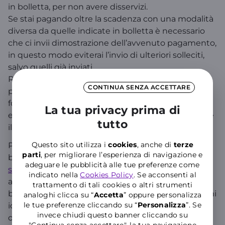
in bolletta, per non avere disservizi.
Se stai pagando oltre la scadenza con una modalità
diversa da quelle indicate in bolletta è necessario
che ci invii dimostrazione dell’avvenuto pagamento,
in questo modo eviterai l’invio di ulteriori solleciti,
salvo quelli già inviati.
Ricorda che, in caso di ritardato pagamento,
CONTINUA SENZA ACCETTARE
potresti incorrere in interessi di mora. Inoltre, se la
fornitura viene sospesa per morosità, potrebbero
La tua privacy prima di
essere addebitati anche i costi per la sospensione e
tutto
il successivo riallaccio del servizio.
Questo sito utilizza i
cookies
, anche di
terze
Per segnalare o dimostrare il pagamento di una
parti
, per migliorare l’esperienza di navigazione e
bolletta luce o gas, poi inviare una mail all’indirizzo
adeguare le pubblicità alle tue preferenze come
servizioclienti159@pec.windtre.it
oppure accedere
indicato nella
Cookies Policy
. Se acconsenti al
all’APP WINDTRE/Area clienti, allegando, in caso di
trattamento di tali cookies o altri strumenti
bonifico, la relativa contabile contenente gli estremi
analoghi clicca su “
Accetta
” oppure personalizza
le tue preferenze cliccando su “
P
ersonalizza
”. Se
identificativi del bonifico munita di numero CRO
invece chiudi questo banner cliccando su
ovvero, in caso di pagamento mediante bollettino,