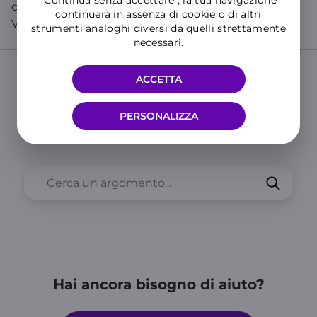
"Continua senza accettare", la tua navigazione
copia del bollettino postale contenente il codice
continuerà in assenza di cookie o di altri
VCY .
strumenti analoghi diversi da quelli strettamente
necessari.
ACCETTA
Cerca nelle Domande Frequenti del
Supporto WINDTRE
PERSONALIZZA
Inserisci almeno tre caratteri per cercare nelle FAQ
Hai ancora bisogno di aiuto?