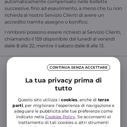
automaticamente compensato nelle bollette
successive, fino ad esaurimento, a meno che tu non
richieda al nostro Servizio Clienti di avere un
accredito tramite assegno o bonifico.
I rimborsi possono essere richiesti al Servizio Clienti,
chiamando il 159 disponibile dal lunedì al venerdì
dalle 8 alle 22, mentre il sabato dalle 8 alle 13.
CONTINUA SENZA ACCETTARE
Cerca nelle Domande Frequenti del
La tua privacy prima di
Supporto WINDTRE
tutto
Inserisci almeno tre caratteri per cercare nelle FAQ
Questo sito utilizza i
cookies
, anche di
terze
parti
, per migliorare l’esperienza di navigazione e
adeguare le pubblicità alle tue preferenze come
indicato nella
Cookies Policy
. Se acconsenti al
trattamento di tali cookies o altri strumenti