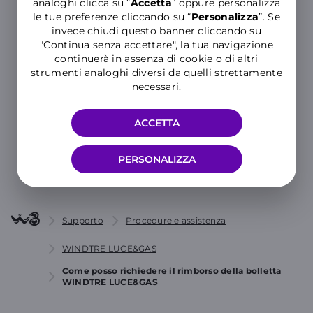
analoghi clicca su “
Accetta
” oppure personalizza
le tue preferenze cliccando su “
P
ersonalizza
”. Se
invece chiudi questo banner cliccando su
"Continua senza accettare", la tua navigazione
Hai ancora bisogno di aiuto?
continuerà in assenza di cookie o di altri
strumenti analoghi diversi da quelli strettamente
necessari.
MOSTRA TUTTE LE CATEGORIE
ACCETTA
CONTATTACI
PERSONALIZZA
Supporto
Procedure e assistenza
WINDTRE LUCE&GAS
Come posso richiedere il rimborso della bolletta
WINDTRE LUCE&GAS