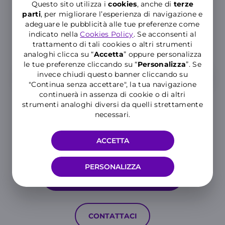
Questo sito utilizza i
cookies
, anche di
terze
Cerca nelle Domande Frequenti del
parti
, per migliorare l’esperienza di navigazione e
adeguare le pubblicità alle tue preferenze come
Supporto WINDTRE
indicato nella
Cookies Policy
. Se acconsenti al
Inserisci almeno tre caratteri per cercare nelle FAQ
trattamento di tali cookies o altri strumenti
analoghi clicca su “
Accetta
” oppure personalizza
le tue preferenze cliccando su “
P
ersonalizza
”. Se
invece chiudi questo banner cliccando su
"Continua senza accettare", la tua navigazione
continuerà in assenza di cookie o di altri
strumenti analoghi diversi da quelli strettamente
necessari.
ACCETTA
Hai ancora bisogno di aiuto?
PERSONALIZZA
MOSTRA TUTTE LE CATEGORIE
CONTATTACI