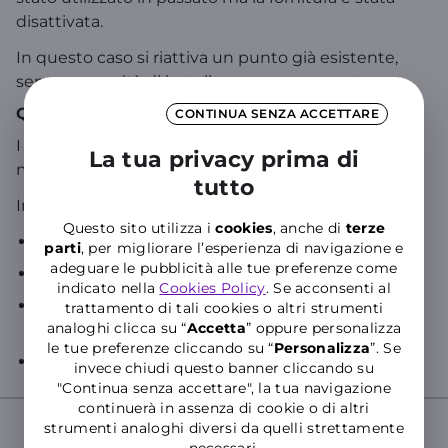
disattivata.
In questo caso si riattiva un punto già esistente,
senza necessità di installare un nuovo contatore.
Quali documenti servono per attivare la luce?
CONTINUA SENZA ACCETTARE
I documenti richiesti possono variare in base alla
La tua privacy prima di
modalità scelta.
tutto
In generale:
Questo sito utilizza i
cookies
, anche di
terze
Documento di identità
parti
, per migliorare l’esperienza di navigazione e
adeguare le pubblicità alle tue preferenze come
Codice POD
indicato nella
Cookies Policy
. Se acconsenti al
Modulo Istanza (solo per nuova attivazione e
trattamento di tali cookies o altri strumenti
analoghi clicca su “
Accetta
” oppure personalizza
nuovo allaccio)
le tue preferenze cliccando su “
P
ersonalizza
”. Se
Email valida
invece chiudi questo banner cliccando su
"Continua senza accettare", la tua navigazione
continuerà in assenza di cookie o di altri
strumenti analoghi diversi da quelli strettamente