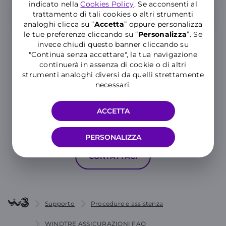
indicato nella
Cookies Policy
. Se acconsenti al
trattamento di tali cookies o altri strumenti
analoghi clicca su “
Accetta
” oppure personalizza
le tue preferenze cliccando su “
P
ersonalizza
”. Se
invece chiudi questo banner cliccando su
"Continua senza accettare", la tua navigazione
continuerà in assenza di cookie o di altri
strumenti analoghi diversi da quelli strettamente
Hai ancora bisogno di aiuto?
necessari.
ACCETTA
MOSTRA TUTTE LE CATEGORIE
PERSONALIZZA
CONTATTACI
Supporto
Procedure e assistenza
WINDTRE ASSICURAZIONI FAQ