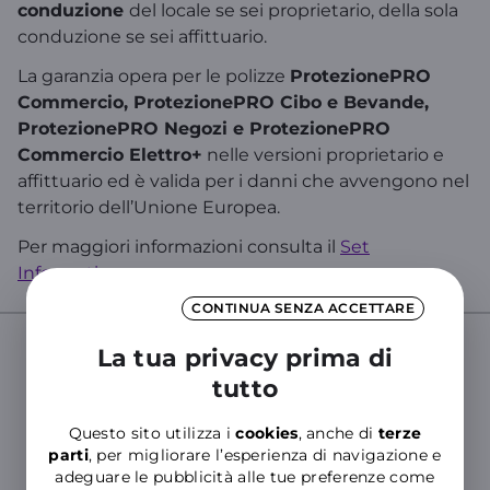
conduzione
del locale se sei proprietario, della sola
conduzione se sei affittuario.
La garanzia opera per le polizze
ProtezionePRO
Commercio, ProtezionePRO Cibo e Bevande,
ProtezionePRO Negozi e ProtezionePRO
Commercio Elettro+
nelle versioni proprietario e
affittuario ed è valida per i danni che avvengono nel
territorio dell’Unione Europea.
Per maggiori informazioni consulta il
Set
Informativo
.
CONTINUA SENZA ACCETTARE
La tua privacy prima di
tutto
Cerca nelle Domande Frequenti del
Supporto WINDTRE
Questo sito utilizza i
cookies
, anche di
terze
Inserisci almeno tre caratteri per cercare nelle FAQ
parti
, per migliorare l’esperienza di navigazione e
adeguare le pubblicità alle tue preferenze come