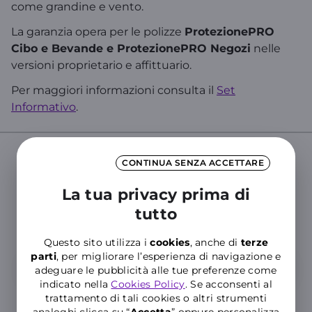
come grandine e vento.
La garanzia opera per le polizze
ProtezionePRO
Cibo e Bevande e ProtezionePRO Negozi
nelle
versioni proprietario e affittuario.
Per maggiori informazioni consulta il
Set
Informativo
.
CONTINUA SENZA ACCETTARE
Cerca nelle Domande Frequenti del
La tua privacy prima di
Supporto WINDTRE
tutto
Inserisci almeno tre caratteri per cercare nelle FAQ
Questo sito utilizza i
cookies
, anche di
terze
parti
, per migliorare l’esperienza di navigazione e
adeguare le pubblicità alle tue preferenze come
indicato nella
Cookies Policy
. Se acconsenti al
trattamento di tali cookies o altri strumenti