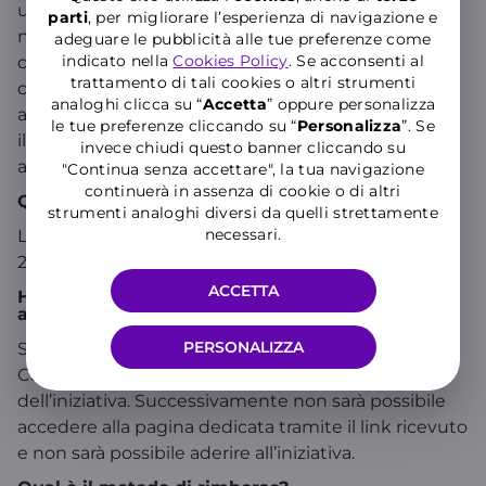
un link via e-mail dove potrai inserire i dati richiesti,
parti
, per migliorare l’esperienza di navigazione e
necessari per ricevere l’accredito del Cashback sul
adeguare le pubblicità alle tue preferenze come
indicato nella
Cookies Policy
. Se acconsenti al
conto corrente. L’accredito avverrà entro 21 giorni,
trattamento di tali cookies o altri strumenti
compatibilmente con le tempistiche relative
analoghi clicca su “
Accetta
” oppure personalizza
all’accredito bancario. solo se non è stato esercitato
le tue preferenze cliccando su “
P
ersonalizza
”. Se
il diritto di ripensamento o la polizza non è stata
invece chiudi questo banner cliccando su
annullata.
"Continua senza accettare", la tua navigazione
continuerà in assenza di cookie o di altri
Qual è il periodo di validità dell’iniziativa?
strumenti analoghi diversi da quelli strettamente
necessari.
L’iniziativa ha inizio il 16/06/2025 e termina alle ore
23,59,59’’ del 30/09/2025.
ACCETTA
Ho ricevuto via email il link per aderire
all’iniziativa. C’è una scadenza?
PERSONALIZZA
Sì, ha una scadenza; è possibile aderire all’iniziativa
Cashback fino a 15 giorni dopo la scadenza
dell’iniziativa. Successivamente non sarà possibile
accedere alla pagina dedicata tramite il link ricevuto
e non sarà possibile aderire all’iniziativa.