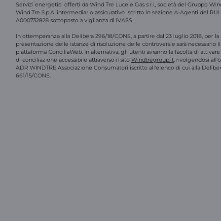
Servizi energetici offerti da Wind Tre Luce e Gas s.r.l., società del Gruppo Win
Wind Tre S.p.A. intermediario assicurativo iscritto in sezione A-Agenti del RUI
A000732828 sottoposto a vigilanza di IVASS.
In ottemperanza alla Delibera 296/18/CONS, a partire dal 23 luglio 2018, per la
presentazione delle istanze di risoluzione delle controversie sarà necessario il 
piattaforma ConciliaWeb. In alternativa, gli utenti avranno la facoltà di attivar
di conciliazione accessibile attraverso il sito
Windtregroup.it
, rivolgendosi all
ADR WINDTRE Associazione Consumatori iscritto all'elenco di cui alla Delibe
661/15/CONS.