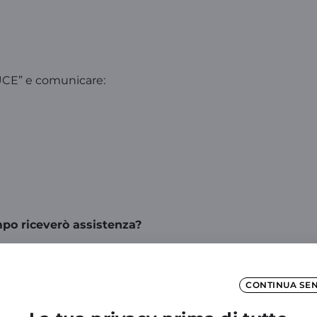
UCE” e comunicare:
mpo riceverò assistenza?
asti o malfunzionamenti del tuo impianto elettrico, ti me
CONTINUA SE
ntervento del tecnico?