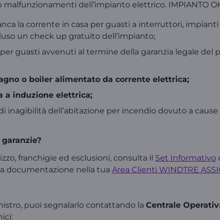
i o malfunzionamenti dell’impianto elettrico. IMPIANTO 
anca la corrente in casa per guasti a interruttori, impianti
cluso un check up gratuito dell’impianto;
, per guasti avvenuti al termine della garanzia legale del 
agno o boiler alimentato da corrente elettrica;
a a induzione elettrica;
 di inagibilità dell’abitazione per incendio dovuto a caus
 garanzie?
izzo, franchigie ed esclusioni, consulta il
Set Informativo
d
re la documentazione nella tua
Area Clienti WINDTRE ASS
inistro, puoi segnalarlo contattando la
Centrale Operativ
ici: