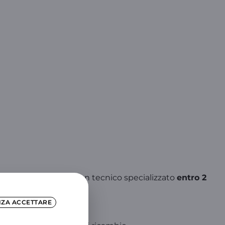
tterà in contatto con un tecnico specializzato
entro 2
NZA ACCETTARE