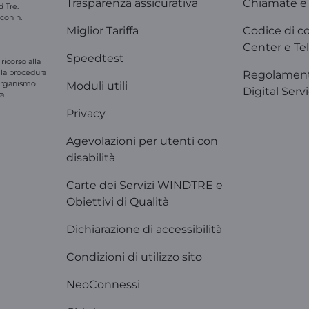
Trasparenza assicurativa
Chiamate e 
d Tre.
 con n.
Miglior Tariffa
Codice di c
Center e Tel
Speedtest
ricorso alla
e la procedura
Regolament
'organismo
Moduli utili
Digital Serv
ra
Privacy
Agevolazioni per utenti con
disabilità
Carte dei Servizi WINDTRE e
Obiettivi di Qualità
Dichiarazione di accessibilità
Condizioni di utilizzo sito
NeoConnessi