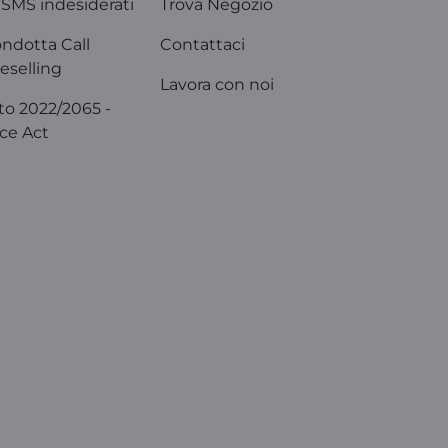
SMS indesiderati
Trova Negozio
ondotta Call
Contattaci
eselling
Lavora con noi
o 2022/2065 -
ice Act