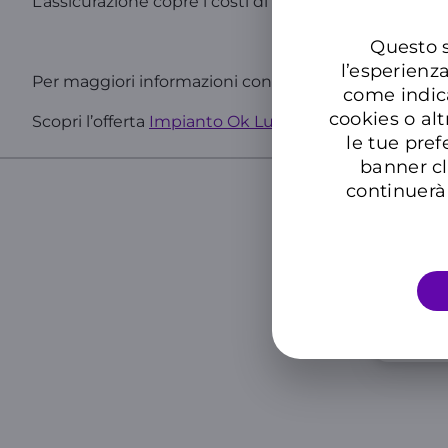
L’assicurazione copre i costi di uscita e manodopera 
Questo s
l’esperienz
Per maggiori informazioni consulta il
Set Informativ
come indic
cookies o alt
Scopri l’offerta
Impianto Ok Luce
.
le tue pref
banner cl
continuerà 
Cer