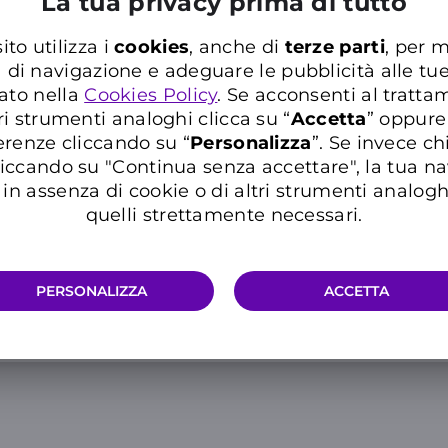
La tua privacy prima di tutto
del tecnico specializzato. Sono coperte anche le spese per
ito utilizza i
cookies
, anche di
terze parti
, per m
a di navigazione e adeguare le pubblicità alle tu
o
del tuo prodotto nell’
Area Clienti WINDTRE ASSICURA
ato nella
Cookies Policy
. Se acconsenti al trattam
ri strumenti analoghi clicca su “
Accetta
” oppure
erenze cliccando su “
P
ersonalizza
”. Se invece c
iccando su "Continua senza accettare", la tua n
in assenza di cookie o di altri strumenti analogh
quelli strettamente necessari.
ca nelle Domande Frequenti del Supporto WIN
Inserisci almeno tre caratteri per cercare nelle FAQ
PERSONALIZZA
ACCETTA