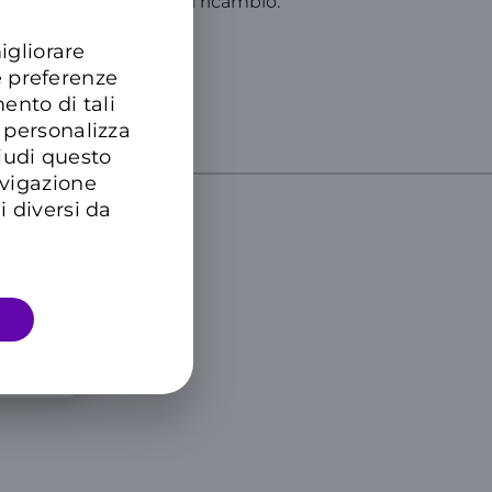
 gli eventuali pezzi di ricambio.
igliorare
e preferenze
ZIONI
.
ento di tali
 personalizza
hiudi questo
avigazione
i diversi da
DTRE