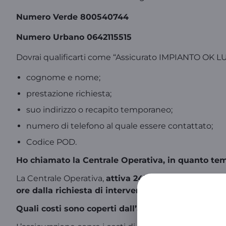
Numero Verde 800540744
Numero Urbano 0642115515
Dovrai qualificarti come “Assicurato IMPIANTO OK L
cognome e nome;
prestazione richiesta;
suo indirizzo o recapito temporaneo;
numero di telefono al quale essere contattato;
Codice POD.
Ho chiamato la Centrale Operativa, in quanto te
La Centrale Operativa,
attiva 24h 7/7
, in caso di gu
ore dalla richiesta di intervento
.
Quali costi sono coperti dall’assicurazione per l’i