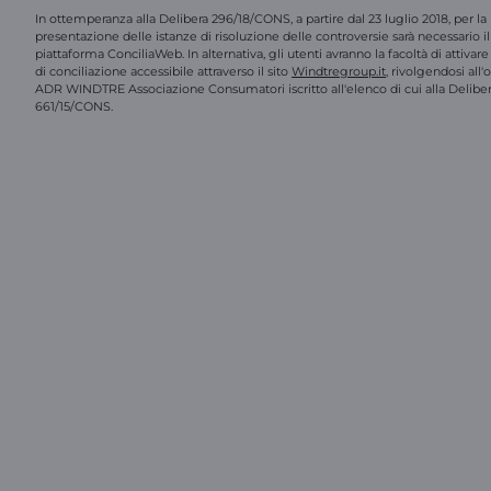
In ottemperanza alla Delibera 296/18/CONS, a partire dal 23 luglio 2018, per la
presentazione delle istanze di risoluzione delle controversie sarà necessario il 
piattaforma ConciliaWeb. In alternativa, gli utenti avranno la facoltà di attivar
di conciliazione accessibile attraverso il sito
Windtregroup.it
, rivolgendosi all
ADR WINDTRE Associazione Consumatori iscritto all'elenco di cui alla Delibe
661/15/CONS.