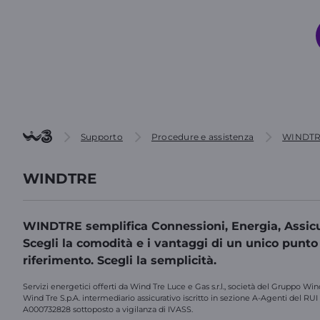
Supporto
Procedure e assistenza
WINDTR
WINDTRE
WINDTRE semplifica Connessioni, Energia, Assicu
Scegli la comodità e i vantaggi di un unico punto
riferimento. Scegli la semplicità.
Servizi energetici offerti da Wind Tre Luce e Gas s.r.l., società del Gruppo Win
Wind Tre S.p.A. intermediario assicurativo iscritto in sezione A-Agenti del RUI
A000732828 sottoposto a vigilanza di IVASS.