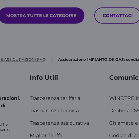
MOSTRA TUTTE LE CATEGORIE
CONTATTACI
E ASSICURAZIONI FAQ
Assicurazione IMPIANTO OK GAS: condizi
Info Utili
Comunic
razioni.
Trasparenza tariffaria
WINDTRE I
 di
Trasparenza tecnica
Delibera 26
Trasparenza assicurativa
Chiamate e 
d Tre.
 con n.
Miglior Tariffa
Codice di c