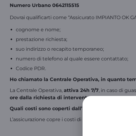
Numero Urbano 0642115515
Dovrai qualificarti come “Assicurato IMPIANTO OK G
cognome e nome;
prestazione richiesta;
suo indirizzo o recapito temporaneo;
numero di telefono al quale essere contattato;
Codice PDR.
Ho chiamato la Centrale Operativa, in quanto te
La Centrale Operativa,
attiva 24h 7/7
, in caso di gu
ore dalla richiesta di intervento
.
Quali costi sono coperti dall’assicurazione per l’i
L’assicurazione copre i costi di uscita e manodopera 