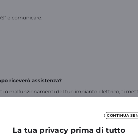
AS” e comunicare:
mpo riceverò assistenza?
asti o malfunzionamenti del tuo impianto elettrico, ti me
ntervento del tecnico?
CONTINUA SE
del tecnico specializzato. Sono coperte anche le spese per
La tua privacy prima di tutto