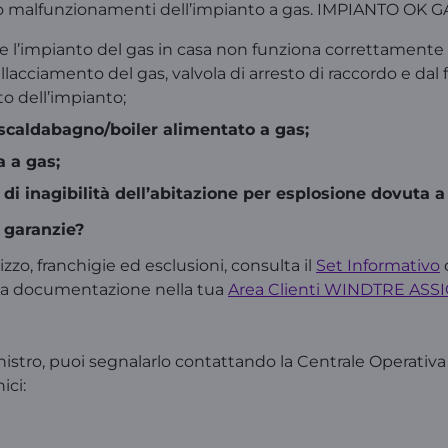
i o malfunzionamenti dell’impianto a gas. IMPIANTO OK 
se l’impianto del gas in casa non funziona correttamente 
allacciamento del gas, valvola di arresto di raccordo e dal 
o dell’impianto;
/scaldabagno/boiler alimentato a gas;
a a gas;
i inagibilità dell’abitazione per esplosione dovuta a
 garanzie?
izzo, franchigie ed esclusioni, consulta il
Set Informativo
d
re la documentazione nella tua
Area Clienti WINDTRE ASS
sinistro, puoi segnalarlo contattando la Centrale Operativ
ici: