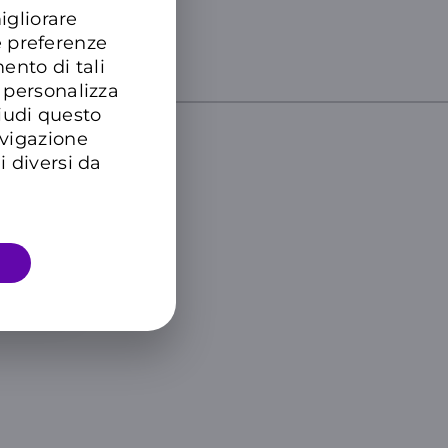
igliorare
ZIONI
.
e preferenze
ento di tali
 personalizza
hiudi questo
avigazione
i diversi da
DTRE