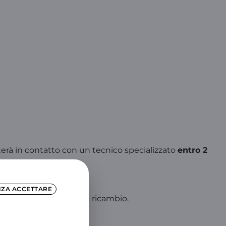
tterà in contatto con un tecnico specializzato
entro 2
NZA ACCETTARE
 gli eventuali pezzi di ricambio.