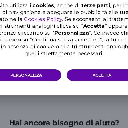
ito utilizza i
cookies
, anche di
terze parti
, per m
o
del tuo prodotto nell’
Area Clienti WINDTRE ASSICURA
a di navigazione e adeguare le pubblicità alle tu
ato nella
Cookies Policy
. Se acconsenti al trattam
ri strumenti analoghi clicca su “
Accetta
” oppure
erenze cliccando su “
P
ersonalizza
”. Se invece c
iccando su "Continua senza accettare", la tua n
in assenza di cookie o di altri strumenti analogh
ca nelle Domande Frequenti del Supporto WIN
quelli strettamente necessari.
Inserisci almeno tre caratteri per cercare nelle FAQ
PERSONALIZZA
ACCETTA
Hai ancora bisogno di aiuto?