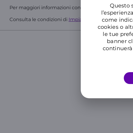
Questo s
Per maggiori informazioni consulta il
Set Informativ
l’esperienz
come indic
Consulta le condizioni di
Impianto Ok Gas
.
cookies o alt
le tue pref
banner cl
continuerà 
Cer