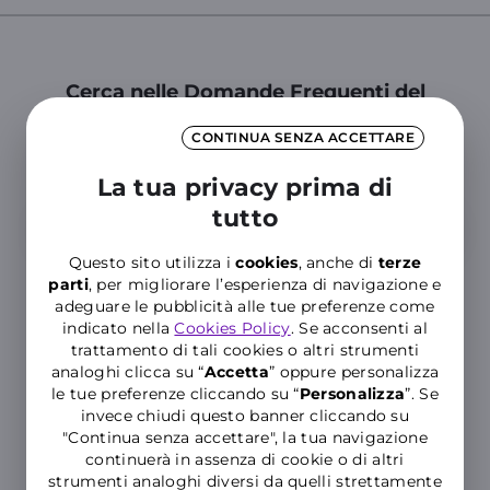
Cerca nelle Domande Frequenti del
Supporto WINDTRE
CONTINUA SENZA ACCETTARE
Inserisci almeno tre caratteri per cercare nelle FAQ
La tua privacy prima di
tutto
Questo sito utilizza i
cookies
, anche di
terze
parti
, per migliorare l’esperienza di navigazione e
adeguare le pubblicità alle tue preferenze come
indicato nella
Cookies Policy
. Se acconsenti al
trattamento di tali cookies o altri strumenti
analoghi clicca su “
Accetta
” oppure personalizza
Hai ancora bisogno di aiuto?
le tue preferenze cliccando su “
P
ersonalizza
”. Se
invece chiudi questo banner cliccando su
"Continua senza accettare", la tua navigazione
MOSTRA TUTTE LE CATEGORIE
continuerà in assenza di cookie o di altri
strumenti analoghi diversi da quelli strettamente