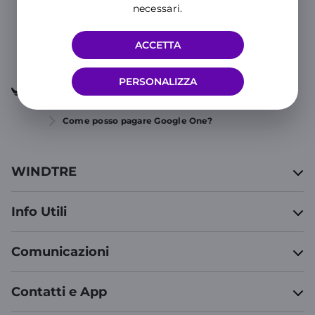
necessari.
CONTATTACI
ACCETTA
PERSONALIZZA
Supporto
App e Servizi
Hub Servizi
Come posso pagare Google One?
WINDTRE
Info Utili
Comunicazioni
Contatti e App