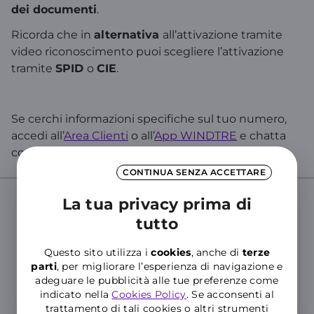
dei documenti
.
Ricorda che in
alternativa
all’attivazione tramite
video riconoscimento puoi scegliere l’attivazione
tramite
SPID
o
CIE
.
Se cerchi informazioni specifiche sul tuo numero,
accedi all’
Area Clienti
o all’
App WINDTRE
e chatta
con WILL!
CONTINUA SENZA ACCETTARE
La tua privacy prima di
tutto
Cerca nelle Domande Frequenti del
Supporto WINDTRE
Questo sito utilizza i
cookies
, anche di
terze
Inserisci almeno tre caratteri per cercare nelle FAQ
parti
, per migliorare l’esperienza di navigazione e
adeguare le pubblicità alle tue preferenze come
indicato nella
Cookies Policy
. Se acconsenti al
trattamento di tali cookies o altri strumenti