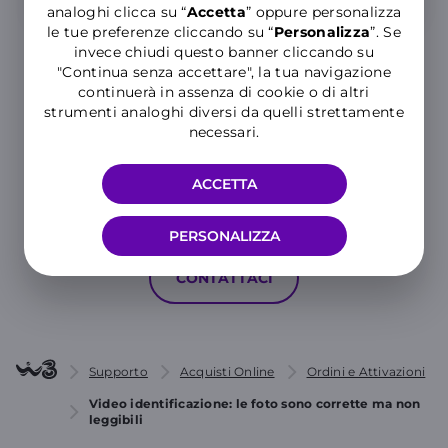
analoghi clicca su “
Accetta
” oppure personalizza
le tue preferenze cliccando su “
P
ersonalizza
”. Se
invece chiudi questo banner cliccando su
"Continua senza accettare", la tua navigazione
continuerà in assenza di cookie o di altri
strumenti analoghi diversi da quelli strettamente
necessari.
Hai ancora bisogno di aiuto?
ACCETTA
MOSTRA TUTTE LE CATEGORIE
PERSONALIZZA
CONTATTACI
Supporto
Acquisti Online
Ordini e Attivazioni
Video identificazione: le foto sono corrette ma non
leggibili