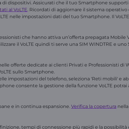
di dispositivi. Assicurati che il tuo Smartphone supporti
tati al
VoLTE
. Ricordati di aggiornare il sistema operativo
VoLTE nelle impostazioni dati del tuo Smartphone. Il VoLT
 Professionisti che hanno attiva un’offerta prepagata Mobil
utilizzare il VoLTE quindi ti serve una SIM WINDTRE e uno
elle offerte dedicate ai clienti Privati e Professionisti d
à VoLTE sullo Smartphone.
elle impostazioni del telefono, seleziona 'Reti mobili' e abil
rtphone consente la gestione della funzione VoLTE potrai 
 urbane e in continua espansione.
Verifica la copertura
nella
inizione, tempi di connessione più rapidi e la possibilità