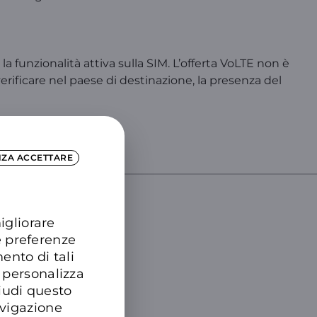
a funzionalità attiva sulla SIM. L’offerta VoLTE non è
verificare nel paese di destinazione, la presenza del
!
NZA ACCETTARE
igliorare
DTRE
e preferenze
ento di tali
 personalizza
hiudi questo
avigazione