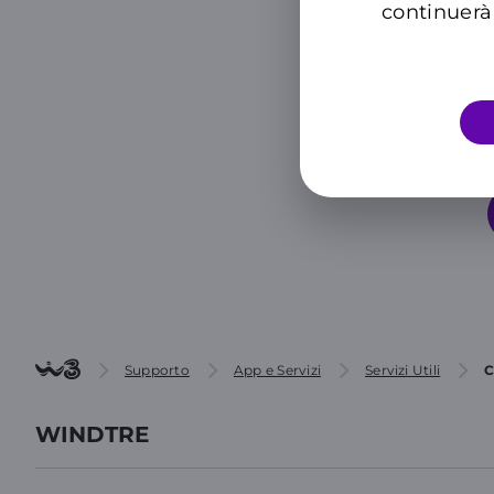
continuerà 
Supporto
App e Servizi
Servizi Utili
C
WINDTRE