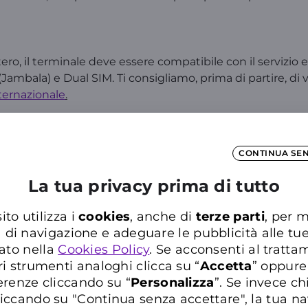
ro, il terminale deve essere compatibile con il servizio e l
(Jambala) e Dual SIM. Ti consigliamo, prima di partire, di 
ternazionale
.
edi all’
Area Clienti
o all’
App WINDTRE
e chatta con WILL
CONTINUA SE
La tua privacy prima di tutto
ito utilizza i
cookies
, anche di
terze parti
, per m
ca nelle Domande Frequenti del Supporto WIN
a di navigazione e adeguare le pubblicità alle tu
Inserisci almeno tre caratteri per cercare nelle FAQ
ato nella
Cookies Policy
. Se acconsenti al trattam
ri strumenti analoghi clicca su “
Accetta
” oppure
erenze cliccando su “
P
ersonalizza
”. Se invece c
iccando su "Continua senza accettare", la tua n