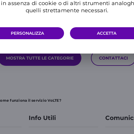
in assenza di cookie o di altri strumenti analogh
quelli strettamente necessari.
PERSONALIZZA
ACCETTA
Hai ancora bisogno di aiuto?
MOSTRA TUTTE LE CATEGORIE
CONTATTACI
ome funziona il servizio VoLTE?
Info Utili
Comunic