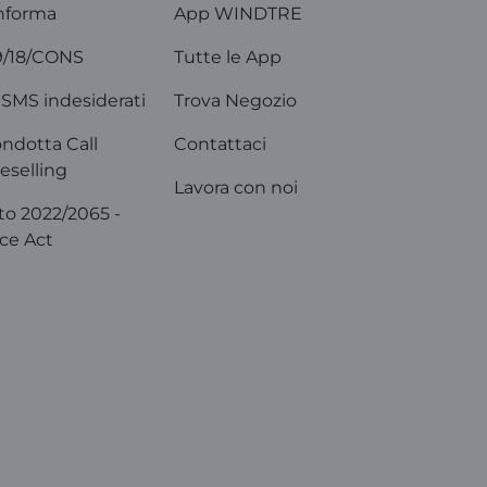
nforma
App WINDTRE
9/18/CONS
Tutte le App
SMS indesiderati
Trova Negozio
ondotta Call
Contattaci
eselling
Lavora con noi
o 2022/2065 -
ice Act