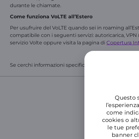
durante le chiamate.
Come funziona VoLTE all’Estero
Per usufruire del VoLTE quando sei in roaming all’Este
compatibile con i seguenti servizi: autoricarica, VPN 
servizio Volte oppure visita la pagina di
Copertura In
Se cerchi informazioni specifiche sul tuo numero, acc
Questo s
Cer
l’esperienz
come indic
cookies o alt
le tue pref
banner cl