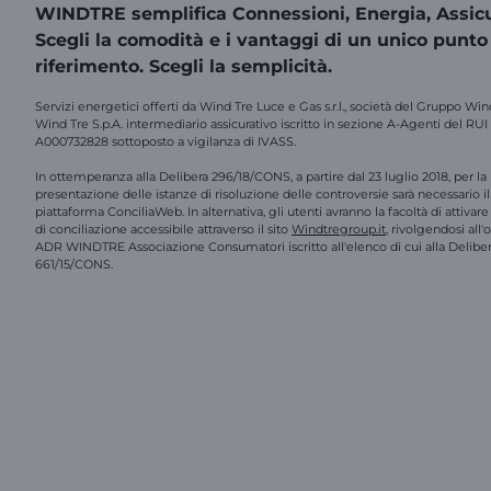
WINDTRE semplifica Connessioni, Energia, Assicu
Scegli la comodità e i vantaggi di un unico punto
riferimento. Scegli la semplicità.
Servizi energetici offerti da Wind Tre Luce e Gas s.r.l., società del Gruppo Win
Wind Tre S.p.A. intermediario assicurativo iscritto in sezione A-Agenti del RUI
A000732828 sottoposto a vigilanza di IVASS.
In ottemperanza alla Delibera 296/18/CONS, a partire dal 23 luglio 2018, per la
presentazione delle istanze di risoluzione delle controversie sarà necessario il 
piattaforma ConciliaWeb. In alternativa, gli utenti avranno la facoltà di attivar
di conciliazione accessibile attraverso il sito
Windtregroup.it
, rivolgendosi all
ADR WINDTRE Associazione Consumatori iscritto all'elenco di cui alla Delibe
661/15/CONS.