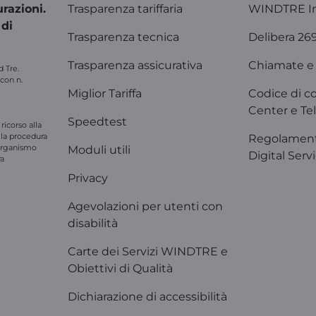
razioni.
Trasparenza tariffaria
WINDTRE I
 di
Trasparenza tecnica
Delibera 26
Trasparenza assicurativa
Chiamate e 
d Tre.
 con n.
Miglior Tariffa
Codice di c
Center e Tel
Speedtest
ricorso alla
e la procedura
Regolament
'organismo
Moduli utili
Digital Serv
ra
Privacy
Agevolazioni per utenti con
disabilità
Carte dei Servizi WINDTRE e
Obiettivi di Qualità
Dichiarazione di accessibilità