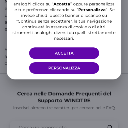
Nota: al primo utilizzo di ogni carta, prima di
analoghi clicca su “
Accetta
” oppure personalizza
effettuare una ricarica telefonica, viene effettuata
le tue preferenze cliccando su “
P
ersonalizza
”. Se
una verifica di 1 euro. Si tratta di una richiesta
invece chiudi questo banner cliccando su
"Continua senza accettare", la tua navigazione
autorizzativa, nessun addebito è stato realmente
continuerà in assenza di cookie o di altri
effettuato.
strumenti analoghi diversi da quelli strettamente
necessari.
Se cerchi informazioni specifiche sul tuo numero,
ACCETTA
accedi all’
Area Clienti
o all’
App WINDTRE
e chatta
con WILL!
PERSONALIZZA
Cerca nelle Domande Frequenti del
Supporto WINDTRE
Inserisci almeno tre caratteri per cercare nelle FAQ