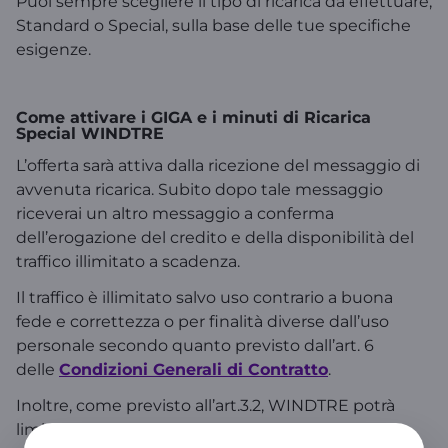
Puoi sempre scegliere il tipo di ricarica da effettuare,
Standard o Special, sulla base delle tue specifiche
esigenze.
Come attivare i GIGA e i minuti di Ricarica
Special WINDTRE
L’offerta sarà attiva dalla ricezione del messaggio di
avvenuta ricarica. Subito dopo tale messaggio
riceverai un altro messaggio a conferma
dell’erogazione del credito e della disponibilità del
traffico illimitato a scadenza.
Il traffico è illimitato salvo uso contrario a buona
fede e correttezza o per finalità diverse dall’uso
personale secondo quanto previsto dall’art. 6
delle
Condizioni Generali di Contratto
.
Inoltre, come previsto all’art.3.2, WINDTRE potrà
limitare temporaneamente la velocità della