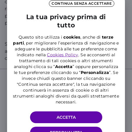
connessione dati in caso di utilizzo intensivo delle
CONTINUA SENZA ACCETTARE
risorse di rete e/o in zone con un numero
particolarmente elevato di connessioni, tali da
La tua privacy prima di
pregiudicare le prestazioni della rete stessa.
tutto
Questo sito utilizza i
cookies
, anche di
terze
parti
, per migliorare l’esperienza di navigazione e
Se cerchi informazioni specifiche sul tuo numero,
adeguare le pubblicità alle tue preferenze come
accedi all’
Area Clienti
o all’
App WINDTRE
e chatta
indicato nella
Cookies Policy
. Se acconsenti al
con WILL!
trattamento di tali cookies o altri strumenti
analoghi clicca su “
Accetta
” oppure personalizza
le tue preferenze cliccando su “
P
ersonalizza
”. Se
invece chiudi questo banner cliccando su
"Continua senza accettare", la tua navigazione
Cerca nelle Domande Frequenti del
continuerà in assenza di cookie o di altri
strumenti analoghi diversi da quelli strettamente
Supporto WINDTRE
necessari.
Inserisci almeno tre caratteri per cercare nelle FAQ
ACCETTA