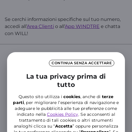
Se cerchi informazioni specifiche sul tuo numero,
accedi all’
Area Clienti
o all’
App WINDTRE
e chatta
con WILL!
CONTINUA SENZA ACCETTARE
Cerca nelle Domande Frequenti del
Supporto WINDTRE
La tua privacy prima di
Inserisci almeno tre caratteri per cercare nelle FAQ
tutto
Questo sito utilizza i
cookies
, anche di
terze
parti
, per migliorare l’esperienza di navigazione e
adeguare le pubblicità alle tue preferenze come
indicato nella
Cookies Policy
. Se acconsenti al
trattamento di tali cookies o altri strumenti
analoghi clicca su “
Accetta
” oppure personalizza