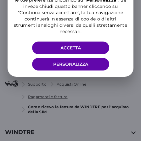
le tue preferenze cliccando su “
P
ersonalizza
”. Se
invece chiudi questo banner cliccando su
Hai ancora bisogno di aiuto?
"Continua senza accettare", la tua navigazione
continuerà in assenza di cookie o di altri
strumenti analoghi diversi da quelli strettamente
MOSTRA TUTTE LE CATEGORIE
necessari.
ACCETTA
CONTATTACI
PERSONALIZZA
Supporto
Acquisti Online
Pagamenti e fatture
Come ricevo la fattura da WINDTRE per l'acquisto
della SIM
WINDTRE