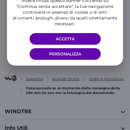
invece chiudi questo banner cliccando su
"Continua senza accettare", la tua navigazione
Hai ancora bisogno di aiuto?
continuerà in assenza di cookie o di altri
strumenti analoghi diversi da quelli strettamente
necessari.
MOSTRA TUTTE LE CATEGORIE
ACCETTA
CONTATTACI
PERSONALIZZA
Supporto
Acquisti Online
Ordini e Attivazioni
Cosa succede se al momento della consegna della
SIM non ho con me la fotocopia del documento
WINDTRE
Info Utili