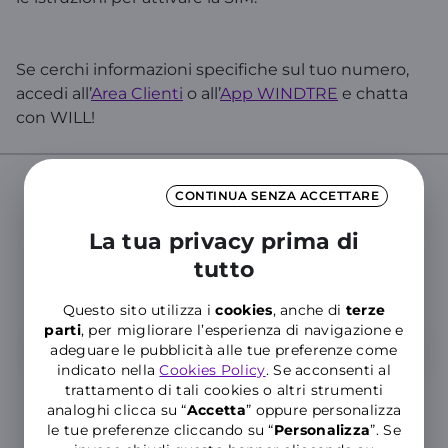
Se cerchi informazioni specifiche sul tuo numero,
accedi all’
Area Clienti
o all’
App WINDTRE
e chatta
con WILL!
CONTINUA SENZA ACCETTARE
Cerca nelle Domande Frequenti del
La tua privacy prima di
Supporto WINDTRE
tutto
Inserisci almeno tre caratteri per cercare nelle FAQ
Questo sito utilizza i
cookies
, anche di
terze
parti
, per migliorare l’esperienza di navigazione e
adeguare le pubblicità alle tue preferenze come
indicato nella
Cookies Policy
. Se acconsenti al
trattamento di tali cookies o altri strumenti
analoghi clicca su “
Accetta
” oppure personalizza
le tue preferenze cliccando su “
P
ersonalizza
”. Se