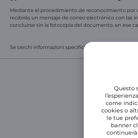
Mediante el procedimiento de reconocimiento por v
recibirás un mensaje de correo electrónico con las i
concluirse sin la fotocopia del documento, en ese c
Se cerchi informazioni specifiche sul tuo numero, acc
Cer
Questo s
l’esperienz
come indic
cookies o alt
le tue pref
banner cl
continuerà 