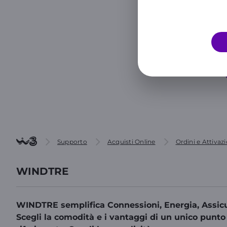
Supporto
Acquisti Online
Ordini e Attivazi
WINDTRE
WINDTRE semplifica Connessioni, Energia, Assicu
Scegli la comodità e i vantaggi di un unico punto