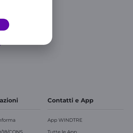
azioni
Contatti e App
nforma
App WINDTRE
9/18/CONS
Tutte le App