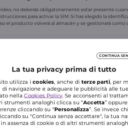
ídeo, no deberás obligatoriamente estar presente cuand
nstrucciones para activar la SIM. Si has elegido la ident
aso el producto volverá al almacén y se gestionará como 
edi all’
Area Clienti
o all’
App WINDTRE
e chatta con WILL
CONTINUA SE
La tua privacy prima di tutto
ca nelle Domande Frequenti del Supporto WIN
ito utilizza i
cookies
, anche di
terze parti
, per m
Inserisci almeno tre caratteri per cercare nelle FAQ
a di navigazione e adeguare le pubblicità alle tu
ato nella
Cookies Policy
. Se acconsenti al trattam
ri strumenti analoghi clicca su “
Accetta
” oppure
erenze cliccando su “
P
ersonalizza
”. Se invece c
iccando su "Continua senza accettare", la tua n
in assenza di cookie o di altri strumenti analogh