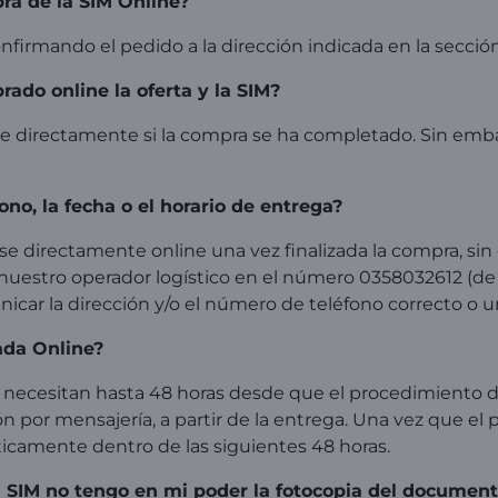
ra de la SIM Online?
onfirmando el pedido a la dirección indicada en la secci
do online la oferta y la SIM?
e directamente si la compra se ha completado. Sin embar
ono, la fecha o el horario de entrega?
se directamente online una vez finalizada la compra, si
uestro operador logístico en el número 0358032612 (de 
icar la dirección y/o el número de teléfono correcto o u
ada Online?
e necesitan hasta 48 horas desde que el procedimiento de
n por mensajería, a partir de la entrega. Una vez que el
ticamente dentro de las siguientes 48 horas.
a SIM no tengo en mi poder la fotocopia del documen