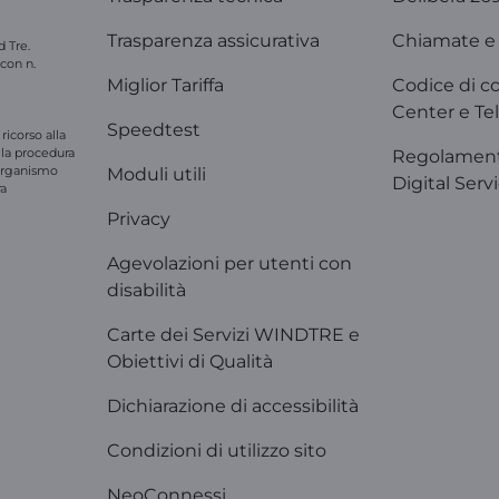
Trasparenza assicurativa
Chiamate e 
d Tre.
 con n.
Miglior Tariffa
Codice di c
Center e Tel
Speedtest
ricorso alla
e la procedura
Regolament
'organismo
Moduli utili
Digital Serv
ra
Privacy
Agevolazioni per utenti con
disabilità
Carte dei Servizi WINDTRE e
Obiettivi di Qualità
Dichiarazione di accessibilità
Condizioni di utilizzo sito
NeoConnessi