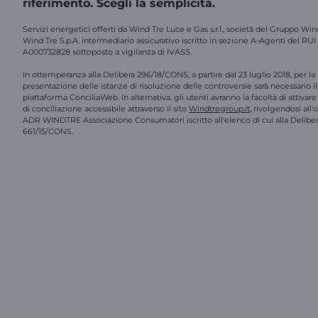
riferimento. Scegli la semplicità.
Servizi energetici offerti da Wind Tre Luce e Gas s.r.l., società del Gruppo Win
Wind Tre S.p.A. intermediario assicurativo iscritto in sezione A-Agenti del RUI
A000732828 sottoposto a vigilanza di IVASS.
In ottemperanza alla Delibera 296/18/CONS, a partire dal 23 luglio 2018, per la
presentazione delle istanze di risoluzione delle controversie sarà necessario il 
piattaforma ConciliaWeb. In alternativa, gli utenti avranno la facoltà di attivar
di conciliazione accessibile attraverso il sito
Windtregroup.it
, rivolgendosi all
ADR WINDTRE Associazione Consumatori iscritto all'elenco di cui alla Delibe
661/15/CONS.