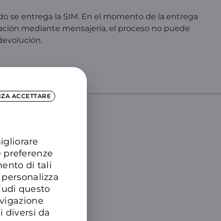
o se entrega la SIM. En el momento de la entrega
ificación mediante mensajería, el proceso no puede
devolución.
!
NZA ACCETTARE
DTRE
igliorare
e preferenze
ento di tali
 personalizza
hiudi questo
avigazione
i diversi da