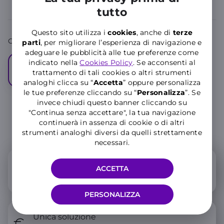
tutto
Questo sito utilizza i
cookies
, anche di
terze
Colore:
Black
parti
, per migliorare l’esperienza di navigazione e
adeguare le pubblicità alle tue preferenze come
indicato nella
Cookies Policy
. Se acconsenti al
trattamento di tali cookies o altri strumenti
analoghi clicca su “
Accetta
” oppure personalizza
le tue preferenze cliccando su “
P
ersonalizza
”. Se
invece chiudi questo banner cliccando su
"Continua senza accettare", la tua navigazione
continuerà in assenza di cookie o di altri
Scegli come averlo
strumenti analoghi diversi da quelli strettamente
necessari.
A rate
ACCETTA
Device + Offerta mobile
PERSONALIZZA
Unica soluzione