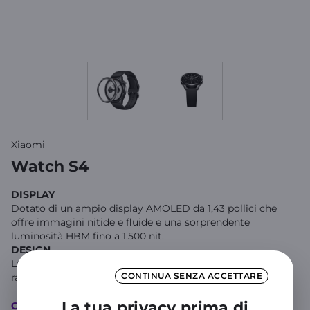
Xiaomi
Watch S4
DISPLAY
Dotato di un ampio display AMOLED da 1,43 pollici che
offre immagini nitide e fluide e una sorprendente
luminosità HBM fino a 1.500 nit.
DESIGN
La corona girevole migliorata offre un'esperienza tattile
CONTINUA SENZA ACCETTARE
raffinata. R
...
Mostra di più
La tua privacy prima di
Caratteristiche principali