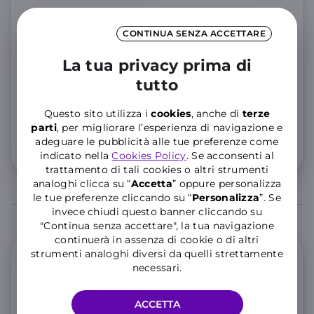
per
36 rate
Rateizza con
CONTINUA SENZA ACCETTARE
25
,72€
La tua privacy prima di
al mese
tutto
4,17
Anticipo Zero,
Tan
4,10
% Taeg
%
Importo totale del credito
869,90€
. Totale dovuto
Questo sito utilizza i
cookies
, anche di
terze
925,92€
parti
, per migliorare l’esperienza di navigazione e
adeguare le pubblicità alle tue preferenze come
Dettaglio costi
indicato nella
Cookies Policy
. Se acconsenti al
trattamento di tali cookies o altri strumenti
analoghi clicca su “
Accetta
” oppure personalizza
le tue preferenze cliccando su “
P
ersonalizza
”. Se
invece chiudi questo banner cliccando su
"Continua senza accettare", la tua navigazione
continuerà in assenza di cookie o di altri
strumenti analoghi diversi da quelli strettamente
Offerta Mobile
necessari.
WINDTRE Mobile online
ACCETTA