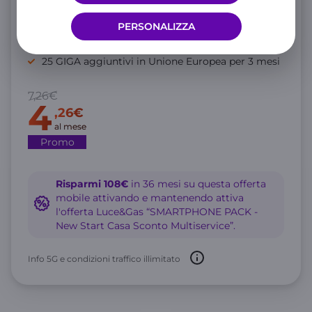
GIGA illimitati in 5G Full Speed
PERSONALIZZA
Minuti illimitati e 200 SMS
25 GIGA aggiuntivi in Unione Europea per 3 mesi
7,26€
4
,26€
al mese
Promo
Risparmi 108€
in 36 mesi su questa offerta
mobile attivando e mantenendo attiva
l'offerta Luce&Gas “SMARTPHONE PACK -
New Start Casa Sconto Multiservice”.
Info 5G e condizioni traffico illimitato