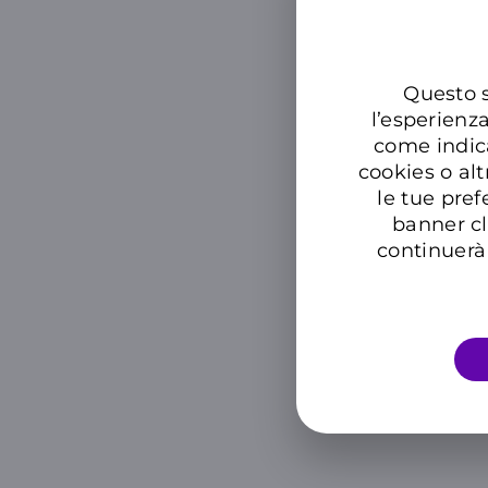
Questo s
l’esperienz
come indic
cookies o alt
le tue pref
banner cl
continuerà 