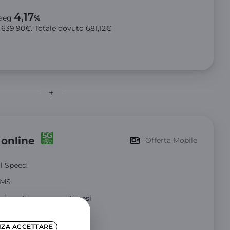
4,17
aeg
%
o
639,90€
. Totale dovuto
681,12€
 online
Offerta Mobile
ll Speed
 SMS
Unione Europea per 3 mesi
NZA ACCETTARE