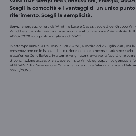
WINDTRE semplifica Connessioni, Energia, Assicu
Scegli la comodità e i vantaggi di un unico punto
riferimento. Scegli la semplicità.
Servizi energetici offerti da Wind Tre Luce e Gas s.r.l., società del Gruppo Win
Wind Tre S.p.A. intermediario assicurativo iscritto in sezione A-Agenti del RUI
A000732828 sottoposto a vigilanza di IVASS.
In ottemperanza alla Delibera 296/18/CONS, a partire dal 23 luglio 2018, per la
presentazione delle istanze di risoluzione delle controversie sarà necessario il 
piattaforma ConciliaWeb. In alternativa, gli utenti avranno la facoltà di attivar
di conciliazione accessibile attraverso il sito
Windtregroup.it
, rivolgendosi all
ADR WINDTRE Associazione Consumatori iscritto all'elenco di cui alla Delibe
661/15/CONS.