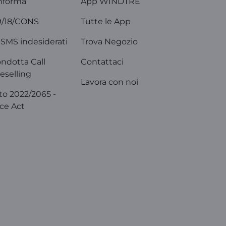
nforma
App WINDTRE
9/18/CONS
Tutte le App
SMS indesiderati
Trova Negozio
ondotta Call
Contattaci
eselling
Lavora con noi
o 2022/2065 -
ice Act