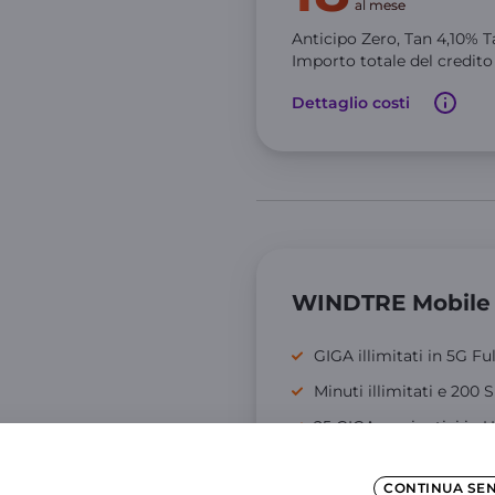
al mese
Anticipo Zero,
Tan
4,10
% T
Importo totale del credit
Dettaglio costi
WINDTRE Mobile
GIGA illimitati in 5G Fu
Minuti illimitati e 200
25 GIGA aggiuntivi in 
7,06€
CONTINUA SE