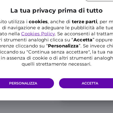
4
,06€
al mese
La tua privacy prima di tutto
Promo
ito utilizza i
cookies
, anche di
terze parti
, per m
a di navigazione e adeguare le pubblicità alle tu
Risparmi 108€
in 36
ato nella
Cookies Policy
. Se acconsenti al trattam
mantenendo attiva 
Casa Sconto Multiser
ri strumenti analoghi clicca su “
Accetta
” oppure
erenze cliccando su “
P
ersonalizza
”. Se invece c
Info 5G e condizioni traffico ill
iccando su "Continua senza accettare", la tua n
in assenza di cookie o di altri strumenti analogh
quelli strettamente necessari.
PERSONALIZZA
ACCETTA