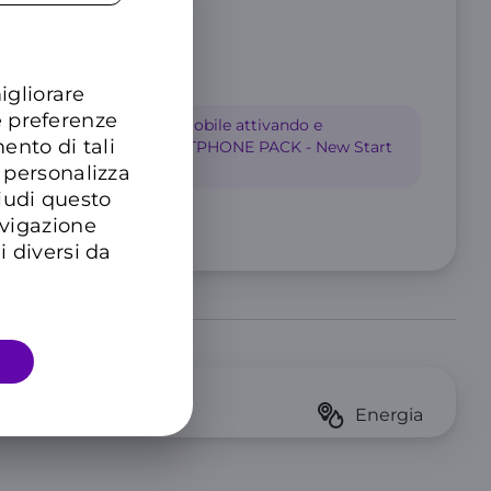
igliorare
e preferenze
 mesi su questa offerta mobile attivando e
ento di tali
l'offerta Luce&Gas “SMARTPHONE PACK - New Start
vice”.
 personalizza
hiudi questo
imitato
avigazione
i diversi da