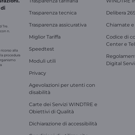
razioni.
Trasparenza tariffaria
WINDTRE I
 di
Trasparenza tecnica
Delibera 26
Trasparenza assicurativa
Chiamate e 
d Tre.
 con n.
Miglior Tariffa
Codice di c
Center e Tel
Speedtest
ricorso alla
e la procedura
Regolament
'organismo
Moduli utili
Digital Serv
ra
Privacy
Agevolazioni per utenti con
disabilità
Carte dei Servizi WINDTRE e
Obiettivi di Qualità
Dichiarazione di accessibilità