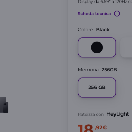
Display da 6.59" a 120Hz 
Scheda tecnica
Colore
Black
Memoria
256GB
256
GB
Rateizza con
18
,92€