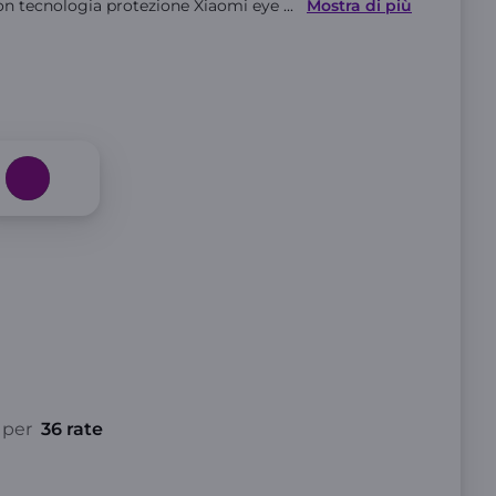
con tecnologia protezione Xiaomi eye
...
Mostra di più
per
36 rate