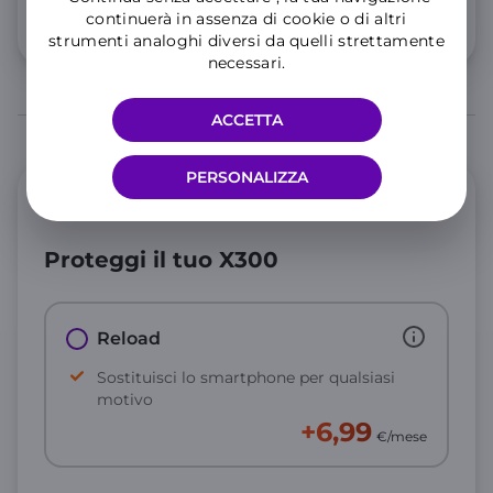
continuerà in assenza di cookie o di altri
Info 5G e condizioni traffico illimitato
strumenti analoghi diversi da quelli strettamente
necessari.
ACCETTA
PERSONALIZZA
Protezione
Proteggi il tuo X300
Reload
Sostituisci lo smartphone per qualsiasi
motivo
+6,99
€/mese