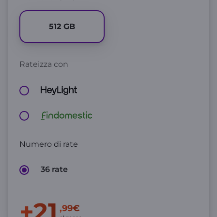
512
GB
Rateizza con
Numero di rate
36 rate
+21
,99€