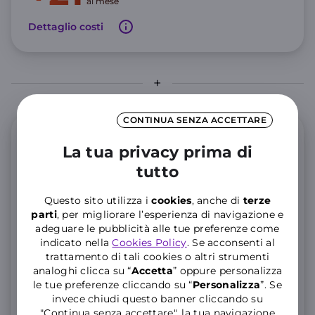
al mese
Dettaglio costi
CONTINUA SENZA ACCETTARE
Offerta Mobile
La tua privacy prima di
tutto
WINDTRE Mobile online
Questo sito utilizza i
cookies
, anche di
terze
GIGA illimitati in 5G Full Speed
parti
, per migliorare l’esperienza di navigazione e
adeguare le pubblicità alle tue preferenze come
Minuti illimitati e 200 SMS
indicato nella
Cookies Policy
. Se acconsenti al
25 GIGA aggiuntivi in Unione Europea per 3 mesi
trattamento di tali cookies o altri strumenti
analoghi clicca su “
Accetta
” oppure personalizza
12
le tue preferenze cliccando su “
P
ersonalizza
”. Se
,99€
invece chiudi questo banner cliccando su
al mese
"Continua senza accettare", la tua navigazione