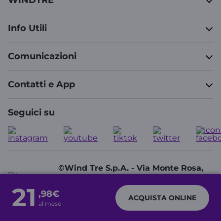
WINDTRE
Info Utili
Comunicazioni
Contatti e App
Seguici su
©Wind Tre S.p.A. - Via Monte Rosa,
91 - 20149 Milano (MI) - Partita IVA:
21
13378520152
,98€
ACQUISTA ONLINE
al mese