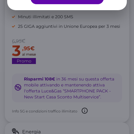
GIGA illimitati in 5G Full Speed
Minuti illimitati e 200 SMS
25 GIGA aggiuntivi in Unione Europea per 3 mesi
6,95€
3
,95€
al mese
Promo
Risparmi 108€
in 36 mesi su questa offerta
mobile attivando e mantenendo attiva
l'offerta Luce&Gas “SMARTPHONE PACK -
New Start Casa Sconto Multiservice”.
Info 5G e condizioni traffico illimitato