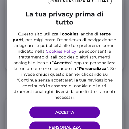
CONTINUA SENZA ACCETTARE
per
36 rate
Rateizza con
La tua privacy prima di
18
tutto
,03€
al mese
Questo sito utilizza i
cookies
, anche di
terze
4,16
Anticipo Zero,
Tan
4,09
% Taeg
%
parti
, per migliorare l’esperienza di navigazione e
Importo totale del credito
609,90€
. Totale dovuto
adeguare le pubblicità alle tue preferenze come
649,08€
indicato nella
Cookies Policy
. Se acconsenti al
trattamento di tali cookies o altri strumenti
Dettaglio costi
analoghi clicca su “
Accetta
” oppure personalizza
le tue preferenze cliccando su “
P
ersonalizza
”. Se
invece chiudi questo banner cliccando su
"Continua senza accettare", la tua navigazione
continuerà in assenza di cookie o di altri
strumenti analoghi diversi da quelli strettamente
necessari.
Offerta Mobile
ACCETTA
WINDTRE Mobile online
PERSONALIZZA