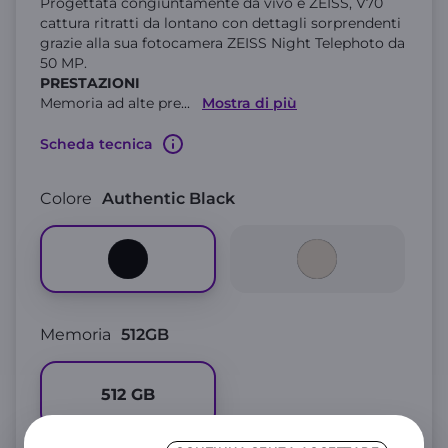
Progettata congiuntamente da vivo e ZEISS, V70
cattura ritratti da lontano con dettagli sorprendenti
grazie alla sua fotocamera ZEISS Night Telephoto da
50 MP.
PRESTAZIONI
Memoria ad alte pre
...
Mostra di più
Scheda tecnica
Colore
Authentic Black
Memoria
512GB
512
GB