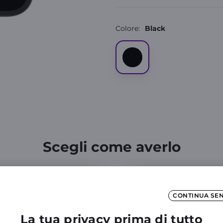
Colore:
Black
Scegli come averlo
Unica soluzione
CONTINUA SE
ferta mobile
Solo Device
La tua privacy prima di tutto