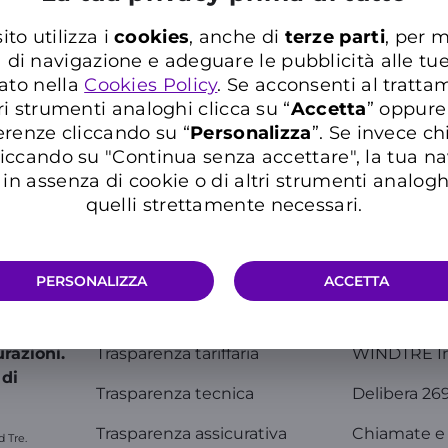
ito utilizza i
cookies
, anche di
terze parti
, per m
a di navigazione e adeguare le pubblicità alle tu
Errore imprevisto
ato nella
Cookies Policy
. Se acconsenti al trattam
ri strumenti analoghi clicca su “
Accetta
” oppure
erenze cliccando su “
P
ersonalizza
”. Se invece c
iccando su "Continua senza accettare", la tua n
in assenza di cookie o di altri strumenti analogh
quelli strettamente necessari.
xt
PERSONALIZZA
ACCETTA
Info Utili
Comunic
razioni.
Trasparenza tariffaria
WINDTRE I
 di
Trasparenza tecnica
Delibera 26
Trasparenza assicurativa
Chiamate e 
d Tre.