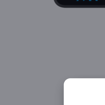
A rate
Device + Of