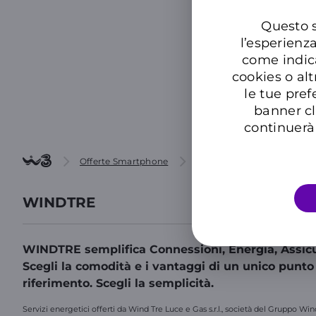
Questo s
l’esperienz
come indic
cookies o alt
le tue pref
banner cl
continuerà 
Offerte Smartphone
Tcl Webpocket 4g Plus Ne
WINDTRE
WINDTRE semplifica Connessioni, Energia, Assicu
Scegli la comodità e i vantaggi di un unico punto
riferimento. Scegli la semplicità.
Servizi energetici offerti da Wind Tre Luce e Gas s.r.l., società del Gruppo Win