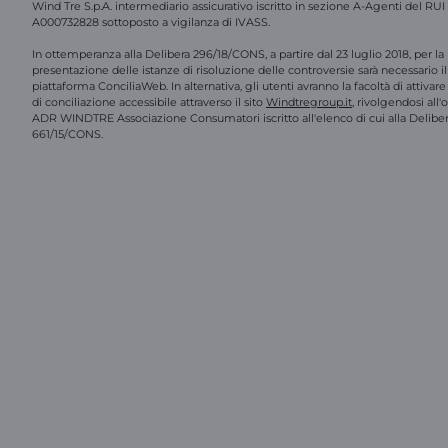
Wind Tre S.p.A. intermediario assicurativo iscritto in sezione A-Agenti del RUI
A000732828 sottoposto a vigilanza di IVASS.
In ottemperanza alla Delibera 296/18/CONS, a partire dal 23 luglio 2018, per la
presentazione delle istanze di risoluzione delle controversie sarà necessario il 
piattaforma ConciliaWeb. In alternativa, gli utenti avranno la facoltà di attivar
di conciliazione accessibile attraverso il sito
Windtregroup.it
, rivolgendosi all
ADR WINDTRE Associazione Consumatori iscritto all'elenco di cui alla Delibe
661/15/CONS.