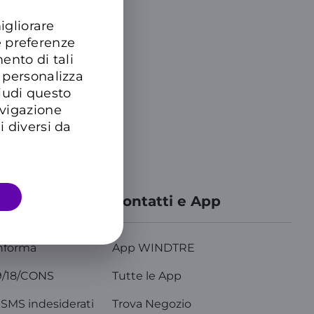
igliorare
e preferenze
ento di tali
 personalizza
hiudi questo
avigazione
i diversi da
azioni
Contatti e App
nforma
App WINDTRE
9/18/CONS
Tutte le App
SMS indesiderati
Trova Negozio