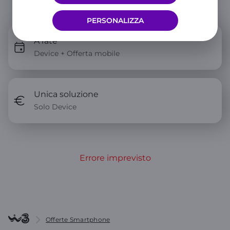
Scegli come averlo
PERSONALIZZA
A rate
Device + Offerta mobile
Unica soluzione
Solo Device
Errore imprevisto
Offerte Smartphone