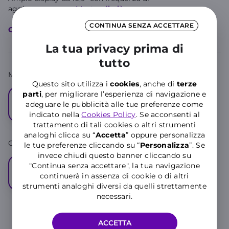
aggiornamento
...
Mostra di più
CONTINUA SENZA ACCETTARE
Caratteristiche principali
La tua privacy prima di
tutto
Memoria
Questo sito utilizza i
cookies
, anche di
terze
parti
, per migliorare l’esperienza di navigazione e
128
adeguare le pubblicità alle tue preferenze come
GB
indicato nella
Cookies Policy
. Se acconsenti al
trattamento di tali cookies o altri strumenti
analoghi clicca su “
Accetta
” oppure personalizza
Colore:
Gray
le tue preferenze cliccando su “
P
ersonalizza
”. Se
invece chiudi questo banner cliccando su
"Continua senza accettare", la tua navigazione
continuerà in assenza di cookie o di altri
strumenti analoghi diversi da quelli strettamente
necessari.
ACCETTA