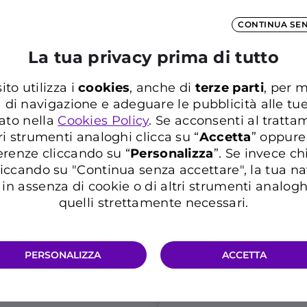
25 GIGA aggiuntivi in 
CONTINUA SE
6,17€
La tua privacy prima di tutto
3
,17€
al mese
ito utilizza i
cookies
, anche di
terze parti
, per m
Promo
a di navigazione e adeguare le pubblicità alle tu
ato nella
Cookies Policy
. Se acconsenti al trattam
ri strumenti analoghi clicca su “
Accetta
” oppure
Risparmi 108€
in 36
mantenendo attiva 
erenze cliccando su “
P
ersonalizza
”. Se invece c
Casa Sconto Multiser
iccando su "Continua senza accettare", la tua n
in assenza di cookie o di altri strumenti analogh
Info 5G e condizioni traffico ill
quelli strettamente necessari.
PERSONALIZZA
ACCETTA