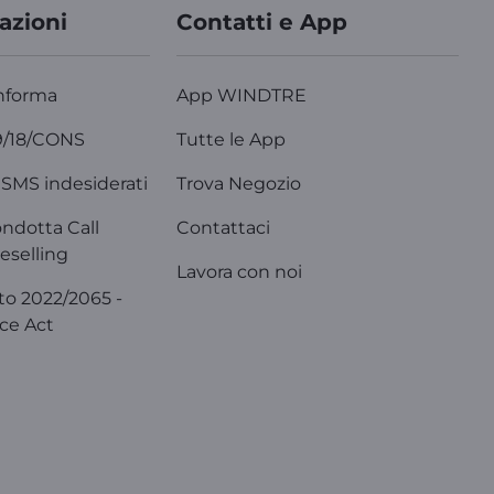
azioni
Contatti e App
nforma
App WINDTRE
9/18/CONS
Tutte le App
SMS indesiderati
Trova Negozio
ondotta Call
Contattaci
eselling
Lavora con noi
o 2022/2065 -
ice Act