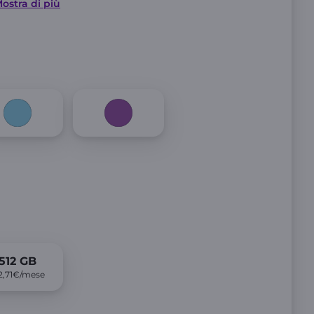
ostra di più
512
GB
2,71€/mese