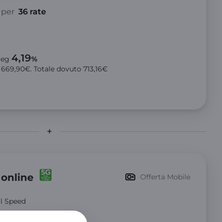
per
36 rate
4,19
aeg
%
o
669,90€
. Totale dovuto
713,16€
 online
Offerta Mobile
ll Speed
 SMS