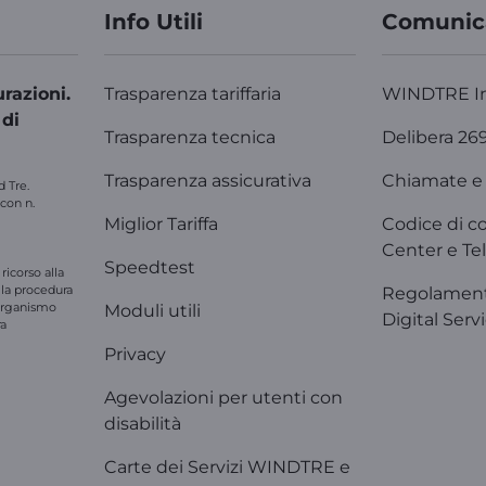
Info Utili
Comunic
razioni.
Trasparenza tariffaria
WINDTRE I
 di
Trasparenza tecnica
Delibera 26
Trasparenza assicurativa
Chiamate e 
d Tre.
 con n.
Miglior Tariffa
Codice di c
Center e Tel
Speedtest
ricorso alla
e la procedura
Regolament
'organismo
Moduli utili
Digital Serv
ra
Privacy
Agevolazioni per utenti con
disabilità
Carte dei Servizi WINDTRE e