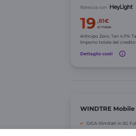
Rateizza con
19
,81€
al mese
Anticipo Zero,
Tan
4,11
% T
Importo totale del credit
Dettaglio costi
WINDTRE Mobile
GIGA illimitati in 5G Fu
Minuti illimitati e 200