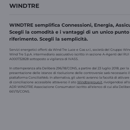
WINDTRE
WINDTRE semplifica Connessioni, Energia, Assicu
Scegli la comodità e i vantaggi di un unico punto
riferimento. Scegli la semplicità.
Servizi energetici offerti da Wind Tre Luce e Gas s.r.l., società del Gruppo Win
Wind Tre S.p.A. intermediario assicurativo iscritto in sezione A-Agenti del RUI
A000732828 sottoposto a vigilanza di IVASS.
In ottemperanza alla Delibera 296/18/CONS, a partire dal 23 luglio 2018, per la
presentazione delle istanze di risoluzione delle controversie sarà necessario il 
piattaforma ConciliaWeb. In alternativa, gli utenti avranno la facoltà di attivar
di conciliazione accessibile attraverso il sito
Windtregroup.it
, rivolgendosi all
ADR WINDTRE Associazione Consumatori iscritto all'elenco di cui alla Delibe
661/15/CONS.