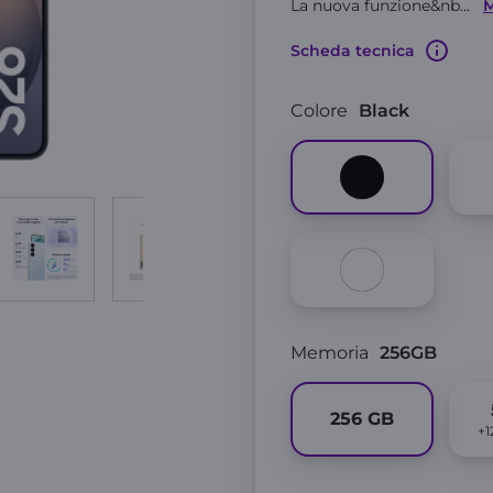
La nuova funzione&nb
...
M
Scheda tecnica
Colore
Black
Memoria
256GB
256
GB
+1