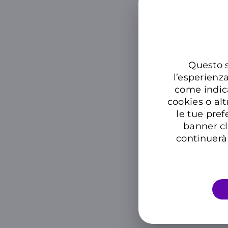
Questo s
l’esperienz
come indic
cookies o alt
le tue pref
banner cl
continuerà 