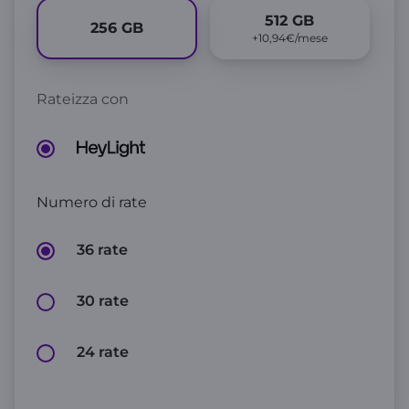
512
GB
256
GB
+10,94€/mese
Rateizza con
Numero di rate
36 rate
30 rate
24 rate