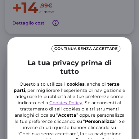
+14
,99€
al mese
Dettaglio costi
CONTINUA SENZA ACCETTARE
La tua privacy prima di
tutto
Offerta Mobile
Questo sito utilizza i
cookies
, anche di
terze
GIGA e Minuti illimitati
parti
, per migliorare l’esperienza di navigazione e
adeguare le pubblicità alle tue preferenze come
indicato nella
Cookies Policy
. Se acconsenti al
200 GIGA Full Speed, poi illimitati a 10 Mbps
trattamento di tali cookies o altri strumenti
Minuti illimitati e 200 SMS
analoghi clicca su “
Accetta
” oppure personalizza
le tue preferenze cliccando su “
P
ersonalizza
”. Se
25 GIGA aggiuntivi in Unione Europea per 3 mesi
invece chiudi questo banner cliccando su
Consulta le
note informative
dell’offerta.
"Continua senza accettare", la tua navigazione