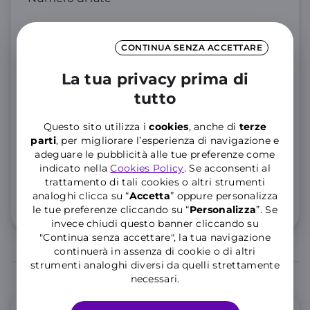
36 rate
CONTINUA SENZA ACCETTARE
30 rate
La tua privacy prima di
tutto
24 rate
Questo sito utilizza i
cookies
, anche di
terze
parti
, per migliorare l’esperienza di navigazione e
adeguare le pubblicità alle tue preferenze come
+3
,99€
indicato nella
Cookies Policy
. Se acconsenti al
trattamento di tali cookies o altri strumenti
al mese
analoghi clicca su “
Accetta
” oppure personalizza
Dettaglio costi
le tue preferenze cliccando su “
P
ersonalizza
”. Se
invece chiudi questo banner cliccando su
"Continua senza accettare", la tua navigazione
continuerà in assenza di cookie o di altri
strumenti analoghi diversi da quelli strettamente
necessari.