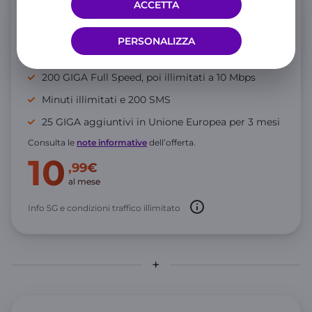
ACCETTA
Offerta Mobile
PERSONALIZZA
GIGA e Minuti illimitati
200 GIGA Full Speed, poi illimitati a 10 Mbps
Minuti illimitati e 200 SMS
25 GIGA aggiuntivi in Unione Europea per 3 mesi
Consulta le
note informative
dell’offerta.
10
,99€
al mese
Info 5G e condizioni traffico illimitato