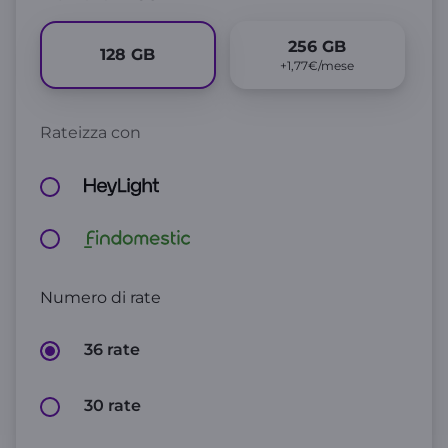
256
GB
128
GB
+1,77€/mese
Rateizza con
Numero di rate
36 rate
30 rate