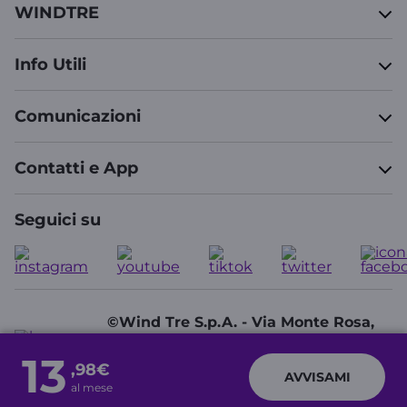
WINDTRE
Info Utili
Comunicazioni
Contatti e App
Seguici su
©Wind Tre S.p.A. - Via Monte Rosa,
91 - 20149 Milano (MI) - Partita IVA:
13
13378520152
,98€
AVVISAMI
al mese