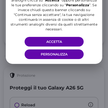
analoghi clicca su “
Accetta
” oppure personalizza
le tue preferenze cliccando su “
P
ersonalizza
”. Se
25 GIGA aggiuntivi in Unione Europea per 3 mesi
invece chiudi questo banner cliccando su
Consulta le
note informative
dell’offerta.
"Continua senza accettare", la tua navigazione
10
continuerà in assenza di cookie o di altri
,99€
strumenti analoghi diversi da quelli strettamente
al mese
necessari.
Info 5G e condizioni traffico illimitato
ACCETTA
PERSONALIZZA
Protezione
Proteggi il tuo Galaxy A26 5G
Reload