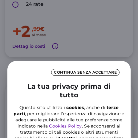
24 rate
+2
,99€
al mese
Dettaglio costi
CONTINUA SENZA ACCETTARE
La tua privacy prima di
tutto
Offerta Mobile
Questo sito utilizza i
cookies
, anche di
terze
GIGA e Minuti illimitati
parti
, per migliorare l’esperienza di navigazione e
adeguare le pubblicità alle tue preferenze come
indicato nella
Cookies Policy
. Se acconsenti al
200 GIGA Full Speed, poi illimitati a 10 Mbps
trattamento di tali cookies o altri strumenti
Minuti illimitati e 200 SMS