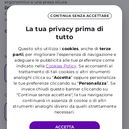
ergonomico e una presa sicura.
DISPLAY
Display con modalità comfort visivo da 120 Hz per
CONTINUA SENZA ACCETTARE
un'esperienza visiva fluida.
...
Mostra di più
La tua privacy prima di
Caratteristiche principali
tutto
Questo sito utilizza i
cookies
, anche di
terze
parti
, per migliorare l’esperienza di navigazione e
Memoria
adeguare le pubblicità alle tue preferenze come
indicato nella
Cookies Policy
. Se acconsenti al
256
trattamento di tali cookies o altri strumenti
GB
analoghi clicca su “
Accetta
” oppure personalizza
le tue preferenze cliccando su “
P
ersonalizza
”. Se
invece chiudi questo banner cliccando su
"Continua senza accettare", la tua navigazione
Colore:
Carbon Black
continuerà in assenza di cookie o di altri
strumenti analoghi diversi da quelli strettamente
necessari.
ACCETTA