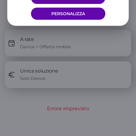
PERSONALIZZA
Scegli come averlo
A rate
Device + Offerta mobile
Unica soluzione
Solo Device
Errore imprevisto