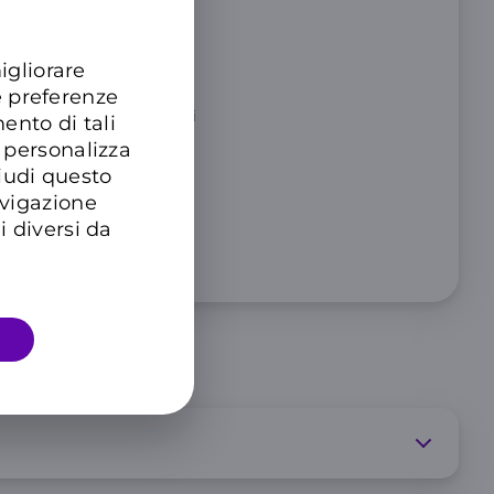
 illimitati a 10 Mbps
igliorare
 SMS
e preferenze
Unione Europea per 3 mesi
ento di tali
 personalizza
ll’offerta.
hiudi questo
avigazione
i diversi da
imitato