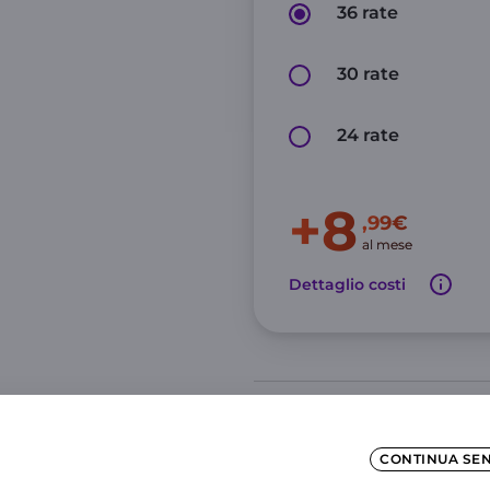
36 rate
30 rate
24 rate
+8
,99€
al mese
Dettaglio costi
CONTINUA SE
GIGA e Minuti illi