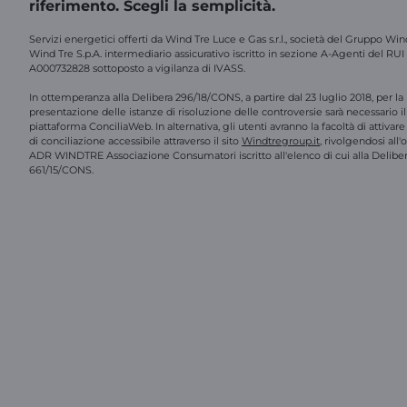
riferimento. Scegli la semplicità.
Servizi energetici offerti da Wind Tre Luce e Gas s.r.l., società del Gruppo Win
Wind Tre S.p.A. intermediario assicurativo iscritto in sezione A-Agenti del RUI
A000732828 sottoposto a vigilanza di IVASS.
In ottemperanza alla Delibera 296/18/CONS, a partire dal 23 luglio 2018, per la
presentazione delle istanze di risoluzione delle controversie sarà necessario il 
piattaforma ConciliaWeb. In alternativa, gli utenti avranno la facoltà di attivar
di conciliazione accessibile attraverso il sito
Windtregroup.it
, rivolgendosi all
ADR WINDTRE Associazione Consumatori iscritto all'elenco di cui alla Delibe
661/15/CONS.