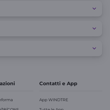
azioni
Contatti e App
nforma
App WINDTRE
9/18/CONS
Tutte le App