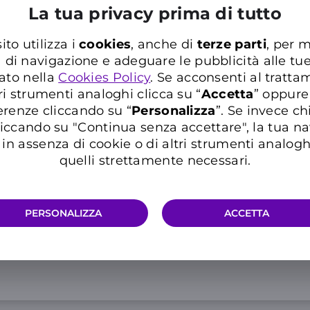
La tua privacy prima di tutto
200 GIGA Full Speed, poi
ito utilizza i
cookies
, anche di
terze parti
, per m
Minuti illimitati e 200
a di navigazione e adeguare le pubblicità alle tu
25 GIGA aggiuntivi in 
ato nella
Cookies Policy
. Se acconsenti al trattam
ri strumenti analoghi clicca su “
Accetta
” oppure
Consulta le
note informative
de
10
erenze cliccando su “
P
ersonalizza
”. Se invece c
,99€
iccando su "Continua senza accettare", la tua n
al mese
in assenza di cookie o di altri strumenti analogh
quelli strettamente necessari.
Info 5G e condizioni traffico ill
PERSONALIZZA
ACCETTA