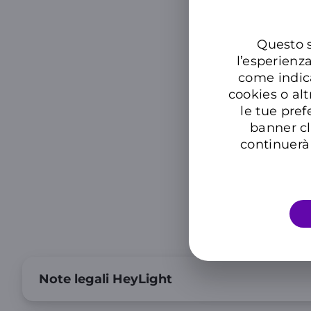
Questo s
l’esperienz
come indic
cookies o alt
le tue pref
banner cl
continuerà 
Note legali HeyLight