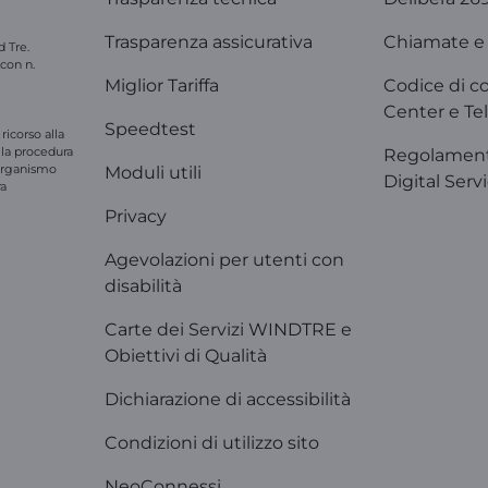
Trasparenza assicurativa
Chiamate e 
d Tre.
 con n.
Miglior Tariffa
Codice di c
Center e Tel
Speedtest
ricorso alla
e la procedura
Regolament
'organismo
Moduli utili
Digital Serv
ra
Privacy
Agevolazioni per utenti con
disabilità
Carte dei Servizi WINDTRE e
Obiettivi di Qualità
Dichiarazione di accessibilità
Condizioni di utilizzo sito
NeoConnessi