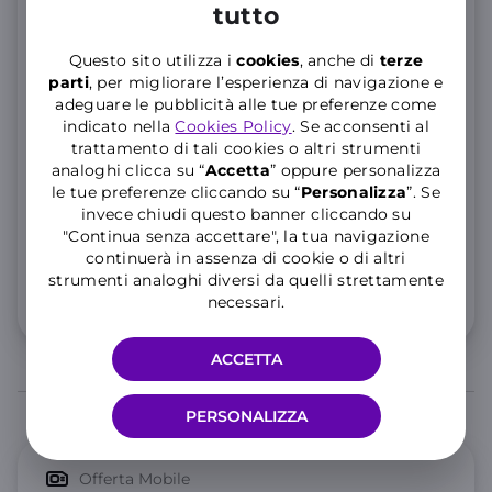
tutto
36 rate
Questo sito utilizza i
cookies
, anche di
terze
parti
, per migliorare l’esperienza di navigazione e
30 rate
adeguare le pubblicità alle tue preferenze come
indicato nella
Cookies Policy
. Se acconsenti al
trattamento di tali cookies o altri strumenti
24 rate
analoghi clicca su “
Accetta
” oppure personalizza
le tue preferenze cliccando su “
P
ersonalizza
”. Se
invece chiudi questo banner cliccando su
+5
"Continua senza accettare", la tua navigazione
,99€
continuerà in assenza di cookie o di altri
al mese
strumenti analoghi diversi da quelli strettamente
necessari.
Dettaglio costi
ACCETTA
PERSONALIZZA
Offerta Mobile