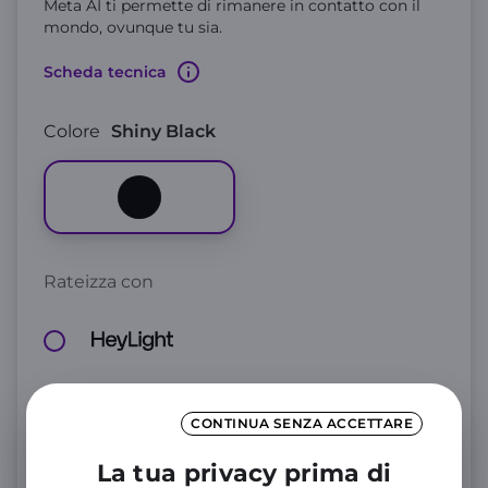
Meta AI ti permette di rimanere in contatto con il
mondo, ovunque tu sia.
Scheda tecnica
Colore
Shiny Black
Rateizza con
CONTINUA SENZA ACCETTARE
Numero di rate
La tua privacy prima di