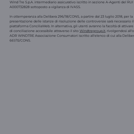
Wind Tre S.p.A. intermediario assicurativo iscritto in sezione A-Agenti del RUI
A000732828 sottoposto a vigilanza di IVASS.
In ottemperanza alla Delibera 296/18/CONS, a partire dal 23 luglio 2018, per la
presentazione delle istanze di risoluzione delle controversie sarà necessario il 
piattaforma ConciliaWeb. In alternativa, gli utenti avranno la facoltà di attivar
di conciliazione accessibile attraverso il sito
Windtregroup.it
, rivolgendosi all
ADR WINDTRE Associazione Consumatori iscritto all'elenco di cui alla Delibe
661/15/CONS.