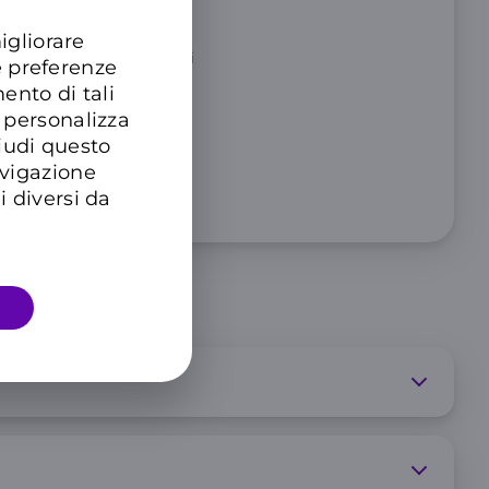
 SMS
igliorare
Unione Europea per 3 mesi
e preferenze
ento di tali
ll’offerta.
 personalizza
hiudi questo
avigazione
imitato
i diversi da