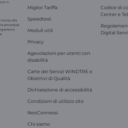
 con n.
Miglior Tariffa
Codice di c
Center e Tel
Speedtest
ricorso alla
e la procedura
Regolament
'organismo
Moduli utili
Digital Serv
ra
Privacy
Agevolazioni per utenti con
disabilità
Carte dei Servizi WINDTRE e
Obiettivi di Qualità
Dichiarazione di accessibilità
Condizioni di utilizzo sito
NeoConnessi
Chi siamo