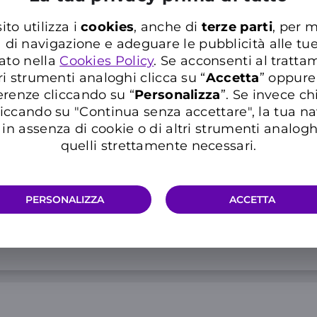
Minuti illimitati e 200
ito utilizza i
cookies
, anche di
terze parti
, per m
25 GIGA aggiuntivi in 
a di navigazione e adeguare le pubblicità alle tu
ato nella
Cookies Policy
. Se acconsenti al trattam
Consulta le
note informative
de
10
ri strumenti analoghi clicca su “
Accetta
” oppure
,99€
erenze cliccando su “
P
ersonalizza
”. Se invece c
al mese
iccando su "Continua senza accettare", la tua n
Info 5G e condizioni traffico ill
in assenza di cookie o di altri strumenti analogh
quelli strettamente necessari.
PERSONALIZZA
ACCETTA