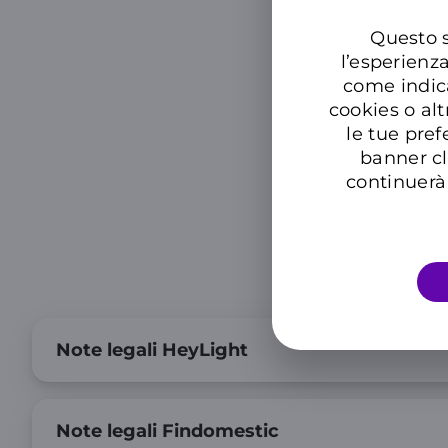
Questo s
l’esperienz
come indic
cookies o alt
le tue pref
banner cl
continuerà 
Note legali HeyLight
Note legali Findomestic