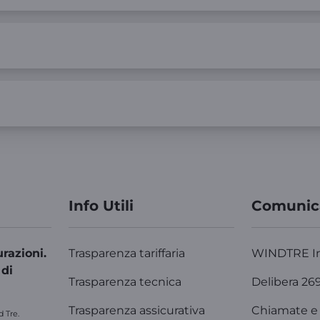
Info Utili
Comunic
razioni.
Trasparenza tariffaria
WINDTRE I
 di
Trasparenza tecnica
Delibera 26
Trasparenza assicurativa
Chiamate e 
d Tre.