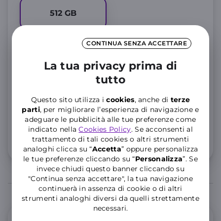
512
GB
CONTINUA SENZA ACCETTARE
per
36 rate
Rateizza con
La tua privacy prima di
47
tutto
,54€
al mese
Questo sito utilizza i
cookies
, anche di
terze
4,17
Anticipo Zero,
Tan
4,10
% Taeg
%
parti
, per migliorare l’esperienza di navigazione e
Importo totale del credito
1.607,90€
. Totale dovuto
adeguare le pubblicità alle tue preferenze come
1.711,44€
indicato nella
Cookies Policy
. Se acconsenti al
trattamento di tali cookies o altri strumenti
Dettaglio costi
analoghi clicca su “
Accetta
” oppure personalizza
le tue preferenze cliccando su “
P
ersonalizza
”. Se
invece chiudi questo banner cliccando su
"Continua senza accettare", la tua navigazione
continuerà in assenza di cookie o di altri
strumenti analoghi diversi da quelli strettamente
necessari.