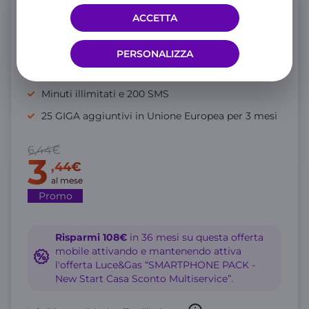
Offerta Mobile
ACCETTA
WINDTRE Mobile online
PERSONALIZZA
GIGA illimitati in 5G Full Speed
Minuti illimitati e 200 SMS
25 GIGA aggiuntivi in Unione Europea per 3 mesi
6,44€
3
,44€
al mese
Promo
Risparmi 108€
in 36 mesi su questa offerta
mobile attivando e mantenendo attiva
l'offerta Luce&Gas “SMARTPHONE PACK -
New Start Casa Sconto Multiservice”.