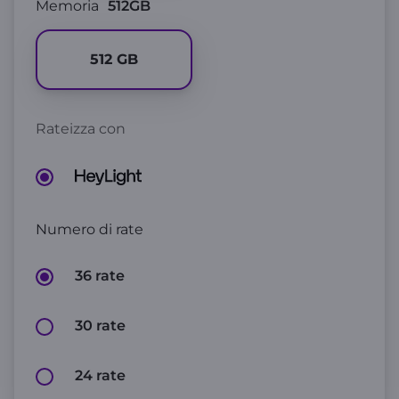
Memoria
512GB
512
GB
Rateizza con
Numero di rate
36 rate
30 rate
24 rate