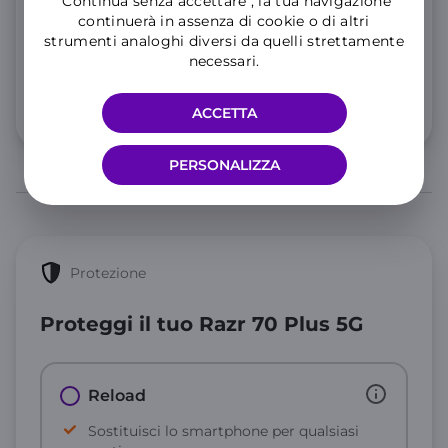
"Continua senza accettare", la tua navigazione
Consulta le
note informative
dell’offerta.
continuerà in assenza di cookie o di altri
10
strumenti analoghi diversi da quelli strettamente
,99€
necessari.
al mese
Info 5G e condizioni traffico illimitato
ACCETTA
PERSONALIZZA
Protezione
Proteggi il tuo Razr 70 Plus 5G
Reload
Sostituisci lo smartphone per qualsiasi