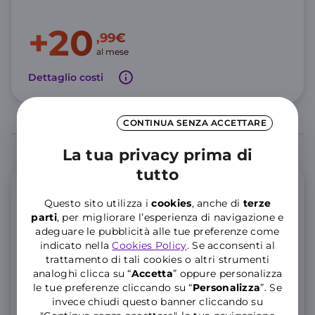
+20
,99€
al mese
Dettaglio costi
CONTINUA SENZA ACCETTARE
La tua privacy prima di
tutto
Offerta Mobile
Questo sito utilizza i
cookies
, anche di
terze
parti
, per migliorare l’esperienza di navigazione e
GIGA e Minuti illimitati
adeguare le pubblicità alle tue preferenze come
indicato nella
Cookies Policy
. Se acconsenti al
trattamento di tali cookies o altri strumenti
200 GIGA Full Speed, poi illimitati a 10 Mbps
analoghi clicca su “
Accetta
” oppure personalizza
Minuti illimitati e 200 SMS
le tue preferenze cliccando su “
P
ersonalizza
”. Se
invece chiudi questo banner cliccando su
25 GIGA aggiuntivi in Unione Europea per 3 mesi