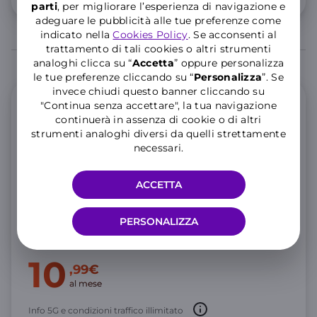
parti
, per migliorare l’esperienza di navigazione e
adeguare le pubblicità alle tue preferenze come
indicato nella
Cookies Policy
. Se acconsenti al
trattamento di tali cookies o altri strumenti
analoghi clicca su “
Accetta
” oppure personalizza
le tue preferenze cliccando su “
P
ersonalizza
”. Se
invece chiudi questo banner cliccando su
"Continua senza accettare", la tua navigazione
Offerta Mobile
continuerà in assenza di cookie o di altri
strumenti analoghi diversi da quelli strettamente
GIGA e Minuti illimitati
necessari.
200 GIGA Full Speed, poi illimitati a 10 Mbps
ACCETTA
Minuti illimitati e 200 SMS
PERSONALIZZA
25 GIGA aggiuntivi in Unione Europea per 3 mesi
Consulta le
note informative
dell’offerta.
10
,99€
al mese
Info 5G e condizioni traffico illimitato