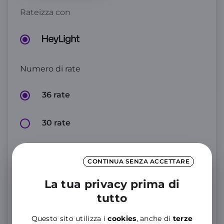
Rateizza con
Numero di rate
36 rate
30 rate
24 rate
CONTINUA SENZA ACCETTARE
La tua privacy prima di
+5
,99€
tutto
al mese
Questo sito utilizza i
cookies
, anche di
terze
Dettaglio costi