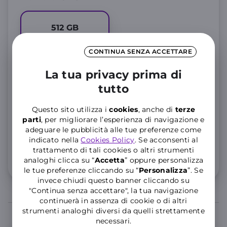
512
GB
CONTINUA SENZA ACCETTARE
La tua privacy prima di
per
36 rate
Rateizza con
tutto
19
,22€
al mese
Questo sito utilizza i
cookies
, anche di
terze
parti
, per migliorare l’esperienza di navigazione e
4,19
Anticipo Zero,
Tan
4,11
% Taeg
%
adeguare le pubblicità alle tue preferenze come
Importo totale del credito
649,90€
. Totale dovuto
indicato nella
Cookies Policy
. Se acconsenti al
691,92€
trattamento di tali cookies o altri strumenti
analoghi clicca su “
Accetta
” oppure personalizza
Dettaglio costi
le tue preferenze cliccando su “
P
ersonalizza
”. Se
invece chiudi questo banner cliccando su
"Continua senza accettare", la tua navigazione
continuerà in assenza di cookie o di altri
strumenti analoghi diversi da quelli strettamente
necessari.