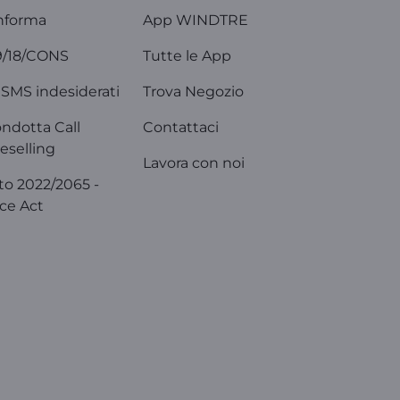
nforma
App WINDTRE
9/18/CONS
Tutte le App
SMS indesiderati
Trova Negozio
ondotta Call
Contattaci
eselling
Lavora con noi
o 2022/2065 -
ice Act