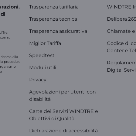
razioni.
Trasparenza tariffaria
WINDTRE I
 di
Trasparenza tecnica
Delibera 26
Trasparenza assicurativa
Chiamate e 
d Tre.
 con n.
Miglior Tariffa
Codice di c
Center e Tel
Speedtest
ricorso alla
e la procedura
Regolament
'organismo
Moduli utili
Digital Serv
ra
Privacy
Agevolazioni per utenti con
disabilità
Carte dei Servizi WINDTRE e
Obiettivi di Qualità
Dichiarazione di accessibilità