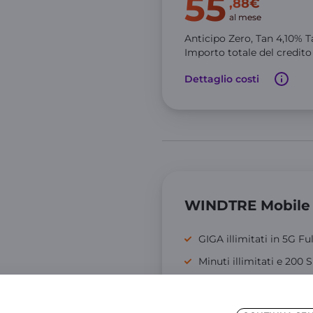
55
,88€
al mese
Anticipo Zero,
Tan
4,10
% T
Importo totale del credit
Dettaglio costi
WINDTRE Mobile
GIGA illimitati in 5G Fu
Minuti illimitati e 200
25 GIGA aggiuntivi in 