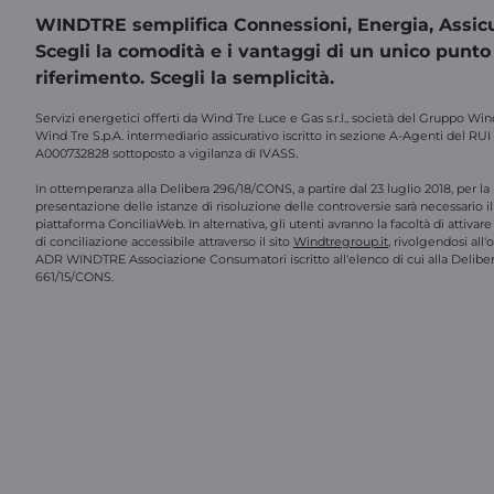
WINDTRE semplifica Connessioni, Energia, Assicu
Scegli la comodità e i vantaggi di un unico punto
riferimento. Scegli la semplicità.
Servizi energetici offerti da Wind Tre Luce e Gas s.r.l., società del Gruppo Win
Wind Tre S.p.A. intermediario assicurativo iscritto in sezione A-Agenti del RUI
A000732828 sottoposto a vigilanza di IVASS.
In ottemperanza alla Delibera 296/18/CONS, a partire dal 23 luglio 2018, per la
presentazione delle istanze di risoluzione delle controversie sarà necessario il 
piattaforma ConciliaWeb. In alternativa, gli utenti avranno la facoltà di attivar
di conciliazione accessibile attraverso il sito
Windtregroup.it
, rivolgendosi all
ADR WINDTRE Associazione Consumatori iscritto all'elenco di cui alla Delibe
661/15/CONS.