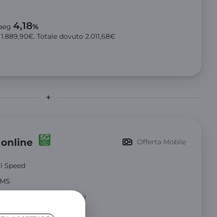
4,18
aeg
%
o
1.889,90€
. Totale dovuto
2.011,68€
 online
Offerta Mobile
ll Speed
 SMS
Unione Europea per 3 mesi