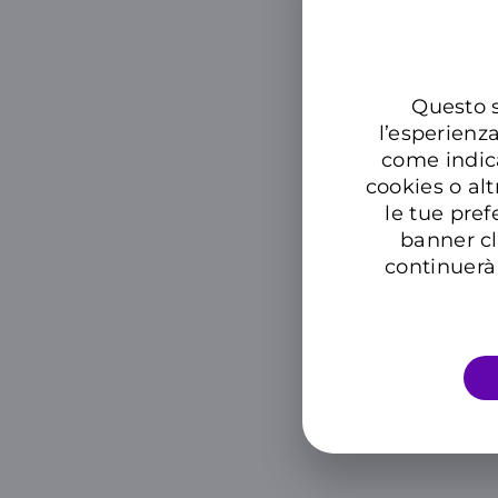
Questo s
l’esperienz
come indic
cookies o alt
le tue pref
banner cl
continuerà 