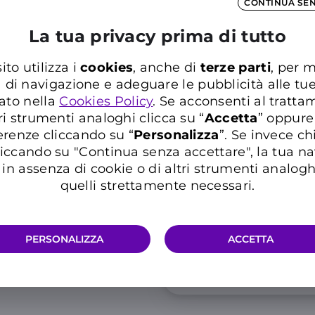
CONTINUA SE
8,10€
5
,10€
La tua privacy prima di tutto
al mese
Promo
ito utilizza i
cookies
, anche di
terze parti
, per m
a di navigazione e adeguare le pubblicità alle tu
Risparmi 108€
in 36
ato nella
Cookies Policy
. Se acconsenti al trattam
mantenendo attiva 
ri strumenti analoghi clicca su “
Accetta
” oppure
Casa Sconto Multiser
erenze cliccando su “
P
ersonalizza
”. Se invece c
iccando su "Continua senza accettare", la tua n
Info 5G e condizioni traffico ill
in assenza di cookie o di altri strumenti analogh
quelli strettamente necessari.
PERSONALIZZA
ACCETTA