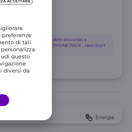
NZA ACCETTARE
igliorare
e preferenze
 mesi su questa offerta mobile attivando e
ento di tali
l'offerta Luce&Gas “SMARTPHONE PACK - New Start
 personalizza
vice”.
hiudi questo
avigazione
imitato
i diversi da