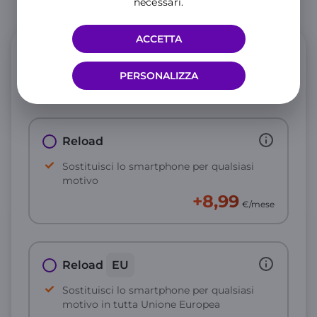
necessari.
ACCETTA
Protezione
PERSONALIZZA
Proteggi il tuo Magic V6
Reload
Sostituisci lo smartphone per qualsiasi
motivo
+8,99
€/mese
Reload
EU
Sostituisci lo smartphone per qualsiasi
motivo in tutta Unione Europea