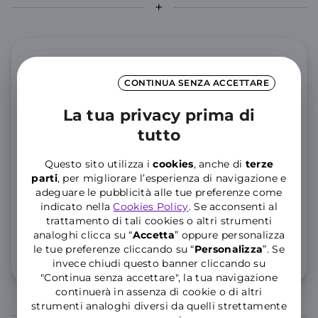
Offerta Mobile
CONTINUA SENZA ACCETTARE
WINDTRE Mobile online
La tua privacy prima di
tutto
GIGA illimitati in 5G Full Speed
Minuti illimitati e 200 SMS
Questo sito utilizza i
cookies
, anche di
terze
parti
, per migliorare l’esperienza di navigazione e
25 GIGA aggiuntivi in Unione Europea per 3 mesi
adeguare le pubblicità alle tue preferenze come
12
indicato nella
Cookies Policy
. Se acconsenti al
,99€
trattamento di tali cookies o altri strumenti
al mese
analoghi clicca su “
Accetta
” oppure personalizza
le tue preferenze cliccando su “
P
ersonalizza
”. Se
Info 5G e condizioni traffico illimitato
invece chiudi questo banner cliccando su
"Continua senza accettare", la tua navigazione
continuerà in assenza di cookie o di altri
strumenti analoghi diversi da quelli strettamente