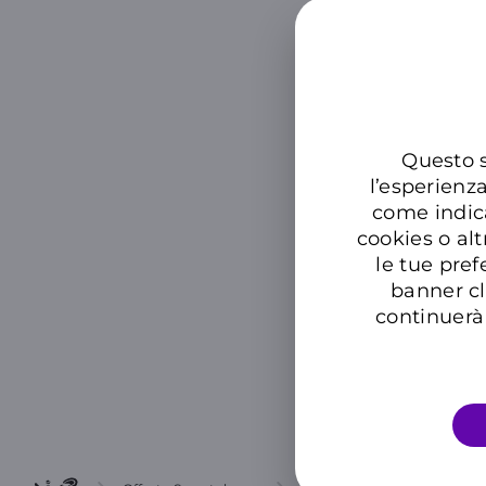
A rate
Questo s
Device + Of
l’esperienz
come indic
cookies o alt
le tue pref
banner cl
continuerà 