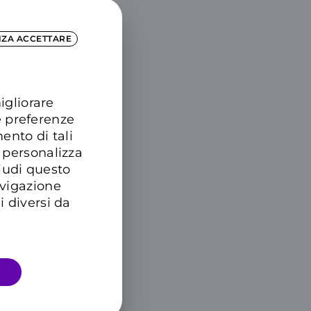
NZA ACCETTARE
igliorare
e preferenze
ento di tali
 personalizza
hiudi questo
avigazione
i diversi da