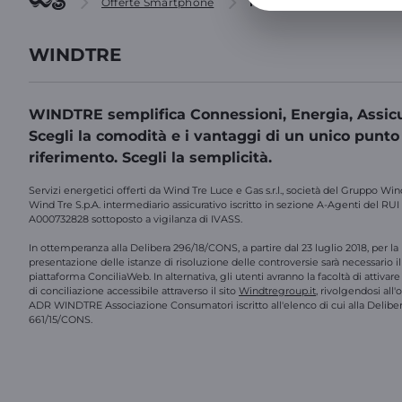
Offerte Smartphone
HONOR Magic V5
WINDTRE
WINDTRE semplifica Connessioni, Energia, Assicu
Scegli la comodità e i vantaggi di un unico punto
riferimento. Scegli la semplicità.
Servizi energetici offerti da Wind Tre Luce e Gas s.r.l., società del Gruppo Win
Wind Tre S.p.A. intermediario assicurativo iscritto in sezione A-Agenti del RUI
A000732828 sottoposto a vigilanza di IVASS.
In ottemperanza alla Delibera 296/18/CONS, a partire dal 23 luglio 2018, per la
presentazione delle istanze di risoluzione delle controversie sarà necessario il 
piattaforma ConciliaWeb. In alternativa, gli utenti avranno la facoltà di attivar
di conciliazione accessibile attraverso il sito
Windtregroup.it
, rivolgendosi all
ADR WINDTRE Associazione Consumatori iscritto all'elenco di cui alla Delibe
661/15/CONS.