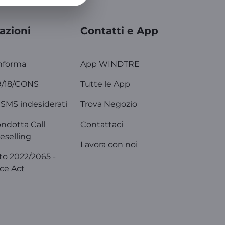
azioni
Contatti e App
nforma
App WINDTRE
9/18/CONS
Tutte le App
SMS indesiderati
Trova Negozio
ondotta Call
Contattaci
eselling
Lavora con noi
o 2022/2065 -
ice Act