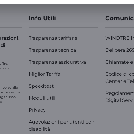
Info Utili
Comunic
razioni.
Trasparenza tariffaria
WINDTRE I
 di
Trasparenza tecnica
Delibera 26
Trasparenza assicurativa
Chiamate e 
d Tre.
 con n.
Miglior Tariffa
Codice di c
Center e Tel
Speedtest
ricorso alla
e la procedura
Regolament
'organismo
Moduli utili
Digital Serv
ra
Privacy
Agevolazioni per utenti con
disabilità