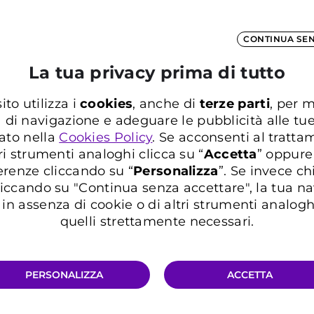
Scegli come averlo
CONTINUA SE
La tua privacy prima di tutto
Unica soluzione
ito utilizza i
cookies
, anche di
terze parti
, per m
ferta mobile
Solo Device
a di navigazione e adeguare le pubblicità alle tu
ato nella
Cookies Policy
. Se acconsenti al trattam
ri strumenti analoghi clicca su “
Accetta
” oppure
erenze cliccando su “
P
ersonalizza
”. Se invece c
Errore imprevisto
iccando su "Continua senza accettare", la tua n
in assenza di cookie o di altri strumenti analogh
quelli strettamente necessari.
Verifica l'importo dell'ultima rata in info e costi.
PERSONALIZZA
ACCETTA