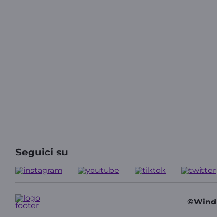
Seguici su
©Wind T