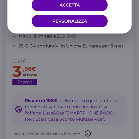
ACCETTA
WINDTRE Mobile online
PERSONALIZZA
GIGA illimitati in 5G Full Speed
Minuti illimitati e 200 SMS
25 GIGA aggiuntivi in Unione Europea per 3 mesi
6,56€
3
,56€
al mese
Promo
Risparmi 108€
in 36 mesi su questa offerta
mobile attivando e mantenendo attiva
l'offerta Luce&Gas “SMARTPHONE PACK -
New Start Casa Sconto Multiservice”.
Info 5G e condizioni traffico illimitato