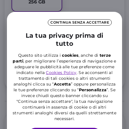
256
GB
CONTINUA SENZA ACCETTARE
per
36 rate
Rateizza con
La tua privacy prima di
12
,42€
tutto
al mese
4,20
Questo sito utilizza i
cookies
, anche di
terze
Anticipo Zero,
Tan
4,12
% Taeg
%
parti
, per migliorare l’esperienza di navigazione e
Importo totale del credito
419,90€
. Totale dovuto
adeguare le pubblicità alle tue preferenze come
447,12€
indicato nella
Cookies Policy
. Se acconsenti al
Dettaglio costi
trattamento di tali cookies o altri strumenti
analoghi clicca su “
Accetta
” oppure personalizza
le tue preferenze cliccando su “
P
ersonalizza
”. Se
invece chiudi questo banner cliccando su
"Continua senza accettare", la tua navigazione
continuerà in assenza di cookie o di altri
strumenti analoghi diversi da quelli strettamente
necessari.
Offerta Mobile