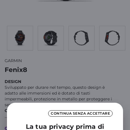
GARMIN
Fenix8
DESIGN
Sviluppato per durare nel tempo, questo design è
adatto alle immersioni ed è dotato di tasti
impermeabili, protezione in metallo per proteggere i
sensori e luminoso display AMOLED da 1,4”
CONNETTIVITA’
CONTINUA SENZA ACCETTARE
...
Mostra di più
La tua privacy prima di
Caratteristiche principali