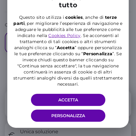
tutto
Questo sito utilizza i
cookies
, anche di
terze
parti
, per migliorare l’esperienza di navigazione e
Colore:
Black
adeguare le pubblicità alle tue preferenze come
indicato nella
Cookies Policy
. Se acconsenti al
trattamento di tali cookies o altri strumenti
analoghi clicca su “
Accetta
” oppure personalizza
le tue preferenze cliccando su “
P
ersonalizza
”. Se
invece chiudi questo banner cliccando su
"Continua senza accettare", la tua navigazione
continuerà in assenza di cookie o di altri
strumenti analoghi diversi da quelli strettamente
Scegli come averlo
necessari.
A rate
ACCETTA
Device + Offerta mobile
PERSONALIZZA
Unica soluzione