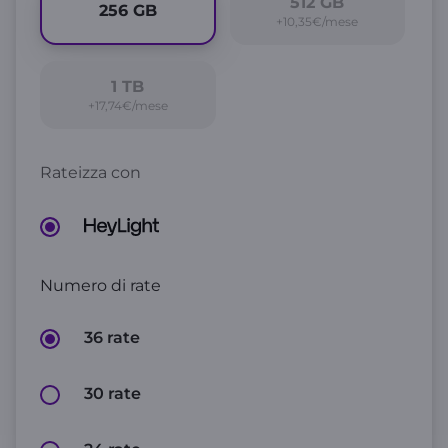
512
GB
256
GB
+10,35€/mese
1
TB
+17,74€/mese
Rateizza con
Numero di rate
36 rate
30 rate