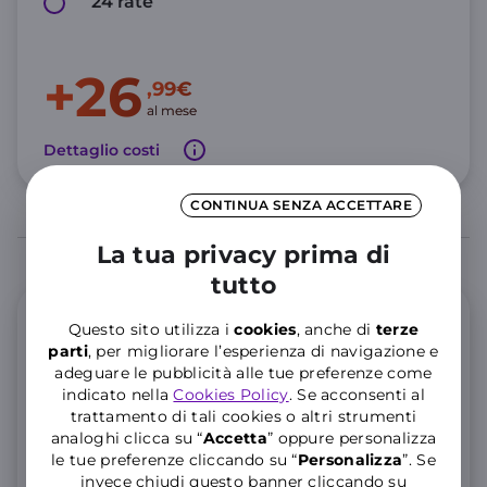
24 rate
+26
,99€
al mese
Dettaglio costi
CONTINUA SENZA ACCETTARE
La tua privacy prima di
tutto
Offerta Mobile
Questo sito utilizza i
cookies
, anche di
terze
parti
, per migliorare l’esperienza di navigazione e
adeguare le pubblicità alle tue preferenze come
GIGA e Minuti illimitati
indicato nella
Cookies Policy
. Se acconsenti al
trattamento di tali cookies o altri strumenti
200 GIGA Full Speed, poi illimitati a 10 Mbps
analoghi clicca su “
Accetta
” oppure personalizza
le tue preferenze cliccando su “
P
ersonalizza
”. Se
Minuti illimitati e 200 SMS
invece chiudi questo banner cliccando su