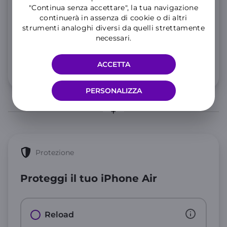
"Continua senza accettare", la tua navigazione
25 GIGA aggiuntivi in Unione Europea per 3 mesi
continuerà in assenza di cookie o di altri
Consulta le
note informative
dell’offerta.
strumenti analoghi diversi da quelli strettamente
10
necessari.
,99€
al mese
ACCETTA
Info 5G e condizioni traffico illimitato
PERSONALIZZA
Protezione
Proteggi il tuo iPhone Air
Reload