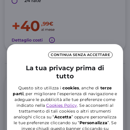
24 rate
+40
,99€
al mese
Dettaglio costi
CONTINUA SENZA ACCETTARE
La tua privacy prima di
tutto
Offerta Mobile
Questo sito utilizza i
cookies
, anche di
terze
parti
, per migliorare l’esperienza di navigazione e
adeguare le pubblicità alle tue preferenze come
GIGA e Minuti illimitati
indicato nella
Cookies Policy
. Se acconsenti al
trattamento di tali cookies o altri strumenti
200 GIGA Full Speed, poi illimitati a 10 Mbps
analoghi clicca su “
Accetta
” oppure personalizza
le tue preferenze cliccando su “
P
ersonalizza
”. Se
Minuti illimitati e 200 SMS
invece chiudi questo banner cliccando su