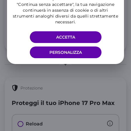
"Continua senza accettare", la tua navigazione
25 GIGA aggiuntivi in Unione Europea per 3 mesi
continuerà in assenza di cookie o di altri
Consulta le
note informative
dell’offerta.
strumenti analoghi diversi da quelli strettamente
10
necessari.
,99€
al mese
ACCETTA
Info 5G e condizioni traffico illimitato
PERSONALIZZA
Protezione
Proteggi il tuo iPhone 17 Pro Max
Reload