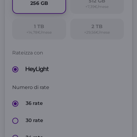
512
GB
256
GB
+7,39€/mese
1
TB
2
TB
+14,78€/mese
+29,56€/mese
Rateizza con
Numero di rate
36 rate
30 rate