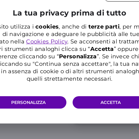
6
,77€
al mese
La tua privacy prima di tutto
Promo
ito utilizza i
cookies
, anche di
terze parti
, per m
a di navigazione e adeguare le pubblicità alle tu
Risparmi 108€
in 36
ato nella
Cookies Policy
. Se acconsenti al trattam
mantenendo attiva 
Casa Sconto Multiser
ri strumenti analoghi clicca su “
Accetta
” oppure
erenze cliccando su “
P
ersonalizza
”. Se invece c
Info 5G e condizioni traffico ill
iccando su "Continua senza accettare", la tua n
in assenza di cookie o di altri strumenti analogh
quelli strettamente necessari.
PERSONALIZZA
ACCETTA