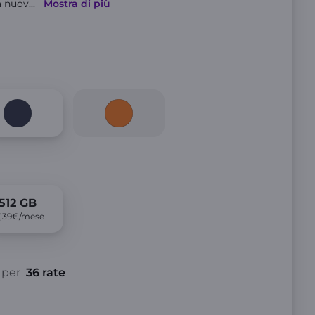
la nuov
...
Mostra di più
512
GB
7,39€/mese
per
36 rate