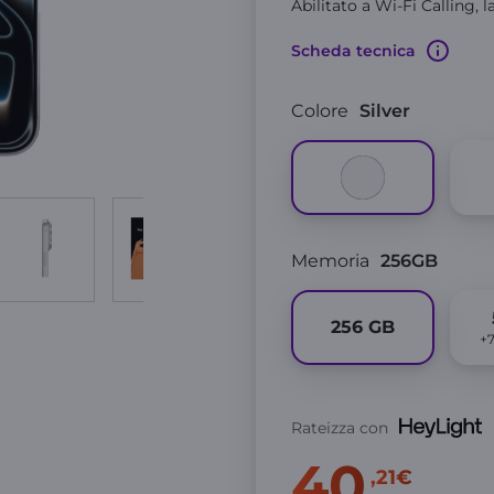
Abilitato a Wi-Fi Calling, 
Scheda tecnica
Colore
Silver
Memoria
256GB
256
GB
+
Rateizza con
40
,21€