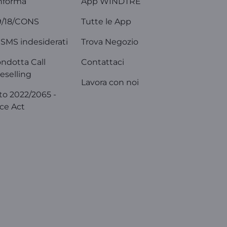
nforma
App WINDTRE
9/18/CONS
Tutte le App
SMS indesiderati
Trova Negozio
ondotta Call
Contattaci
eselling
Lavora con noi
o 2022/2065 -
ice Act