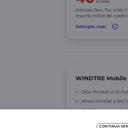
al mese
Anticipo Zero,
Tan
4,10
% T
Importo totale del credit
Dettaglio costi
WINDTRE Mobile
GIGA illimitati in 5G Fu
Minuti illimitati e 200
25 GIGA aggiuntivi in 
9,77€
CONTINUA SE