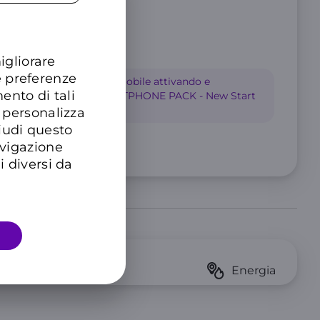
igliorare
e preferenze
 mesi su questa offerta mobile attivando e
ento di tali
l'offerta Luce&Gas “SMARTPHONE PACK - New Start
vice”.
 personalizza
hiudi questo
imitato
avigazione
i diversi da