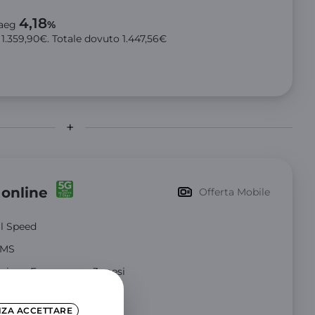
4,18
aeg
%
o
1.359,90€
. Totale dovuto
1.447,56€
 online
Offerta Mobile
ll Speed
 SMS
Unione Europea per 3 mesi
NZA ACCETTARE