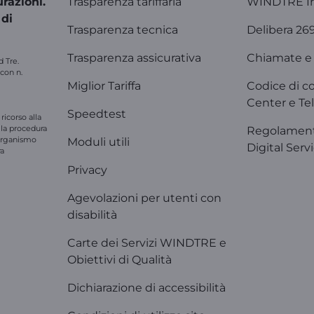
razioni.
Trasparenza tariffaria
WINDTRE I
 di
Trasparenza tecnica
Delibera 26
Trasparenza assicurativa
Chiamate e 
d Tre.
 con n.
Miglior Tariffa
Codice di c
Center e Tel
Speedtest
ricorso alla
e la procedura
Regolament
'organismo
Moduli utili
Digital Serv
ra
Privacy
Agevolazioni per utenti con
disabilità
Carte dei Servizi WINDTRE e
Obiettivi di Qualità
Dichiarazione di accessibilità