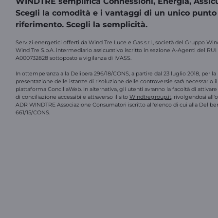
WINDTRE semplifica Connessioni, Energia, Assicu
Scegli la comodità e i vantaggi di un unico punto
riferimento. Scegli la semplicità.
Servizi energetici offerti da Wind Tre Luce e Gas s.r.l., società del Gruppo Win
Wind Tre S.p.A. intermediario assicurativo iscritto in sezione A-Agenti del RUI
A000732828 sottoposto a vigilanza di IVASS.
In ottemperanza alla Delibera 296/18/CONS, a partire dal 23 luglio 2018, per la
presentazione delle istanze di risoluzione delle controversie sarà necessario il 
piattaforma ConciliaWeb. In alternativa, gli utenti avranno la facoltà di attivar
di conciliazione accessibile attraverso il sito
Windtregroup.it
, rivolgendosi all
ADR WINDTRE Associazione Consumatori iscritto all'elenco di cui alla Delibe
661/15/CONS.