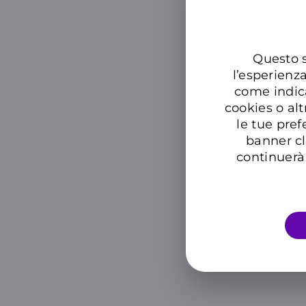
Questo s
l’esperienz
come indic
cookies o alt
le tue pref
banner cl
continuerà 