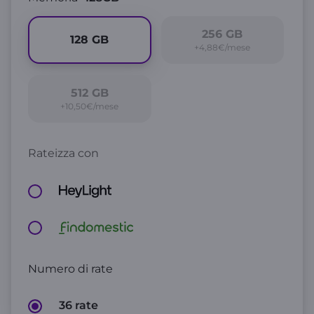
256
GB
128
GB
+4,88€/mese
512
GB
+10,50€/mese
Rateizza con
Numero di rate
36 rate