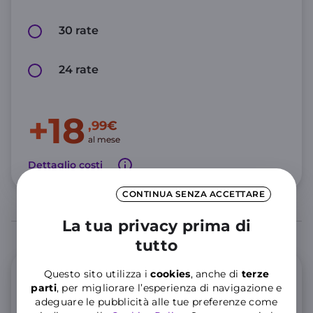
30 rate
24 rate
+18
,99€
al mese
Dettaglio costi
CONTINUA SENZA ACCETTARE
La tua privacy prima di
tutto
Questo sito utilizza i
cookies
, anche di
terze
Offerta Mobile
parti
, per migliorare l’esperienza di navigazione e
adeguare le pubblicità alle tue preferenze come