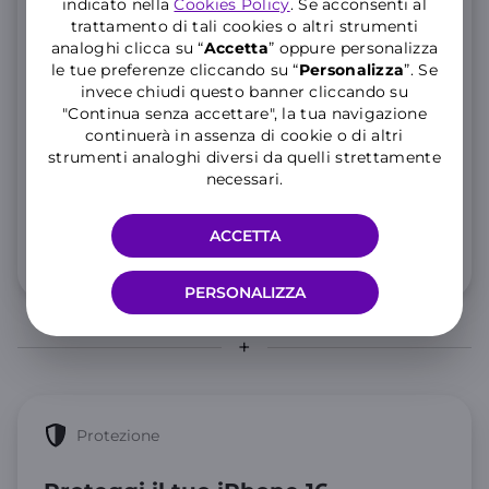
GIGA e Minuti illimitati
indicato nella
Cookies Policy
. Se acconsenti al
trattamento di tali cookies o altri strumenti
analoghi clicca su “
Accetta
” oppure personalizza
200 GIGA Full Speed, poi illimitati a 10 Mbps
le tue preferenze cliccando su “
P
ersonalizza
”. Se
Minuti illimitati e 200 SMS
invece chiudi questo banner cliccando su
"Continua senza accettare", la tua navigazione
25 GIGA aggiuntivi in Unione Europea per 3 mesi
continuerà in assenza di cookie o di altri
Consulta le
strumenti analoghi diversi da quelli strettamente
note informative
dell’offerta.
necessari.
10
,99€
al mese
ACCETTA
Info 5G e condizioni traffico illimitato
PERSONALIZZA
Protezione