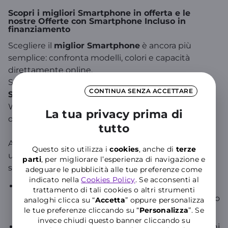
Scopri i migliori Smartphone in offerta e le
nostre Offerte con Smartphone Incluso in
finanziamento
Scegliere il
miglior Smartphone
è ancora più
semplice: confronta modelli, colori e capacità
direttamente online.
Scopri le
Offerte di Telefonia Mobile con
CONTINUA SENZA ACCETTARE
Smartphone incluso in finanziamento
che
WINDTRE ha riservato per te e completa l'acquisto
La tua privacy prima di
direttamente online in pochi click!
tutto
Acquistare uno
Smartphone
non è solo comodo, è
Questo sito utilizza i
cookies
, anche di
terze
una scelta intelligente. Ecco i vantaggi esclusivi di
parti
, per migliorare l’esperienza di navigazione e
scegliere WINDTRE:
adeguare le pubblicità alle tue preferenze come
indicato nella
Cookies Policy
. Se acconsenti al
Piccole rate mensili
: dilaziona il costo del
trattamento di tali cookies o altri strumenti
dispositivo in 24, 30 o 36 mesi. Tutti i modelli sono
analoghi clicca su “
Accetta
” oppure personalizza
disponibili con anticipo zero.
le tue preferenze cliccando su “
P
ersonalizza
”. Se
invece chiudi questo banner cliccando su
Top di gamma subito tuoi
: puoi avere tra le mani