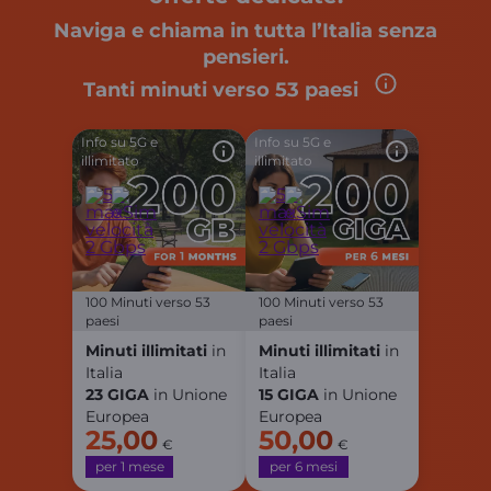
Naviga e chiama in tutta l’Italia senza
pensieri.
Tanti minuti verso
53 paesi
Info su 5G e
Info su 5G e
illimitato
illimitato
100 Minuti verso 53
100 Minuti verso 53
paesi
paesi
Minuti illimitati
in
Minuti illimitati
in
Italia
Italia
23 GIGA
in Unione
15 GIGA
in Unione
Europea
Europea
25,00
50,00
€
€
per 1 mese
per 6 mesi