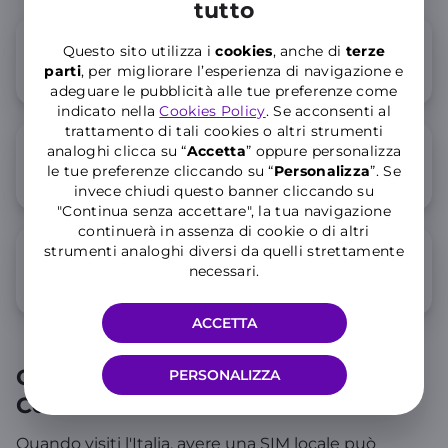
tutto
Come funzionano le SIM per turisti di
Questo sito utilizza i
cookies
, anche di
terze
parti
, per migliorare l’esperienza di navigazione e
WINDTRE?
adeguare le pubblicità alle tue preferenze come
indicato nella
Cookies Policy
. Se acconsenti al
trattamento di tali cookies o altri strumenti
analoghi clicca su “
Accetta
” oppure personalizza
Dove posso acquistare una SIM
le tue preferenze cliccando su “
P
ersonalizza
”. Se
WINDTRE in Italia?
invece chiudi questo banner cliccando su
"Continua senza accettare", la tua navigazione
continuerà in assenza di cookie o di altri
strumenti analoghi diversi da quelli strettamente
Posso usare la SIM WINDTRE anche
necessari.
in altri paesi europei?
ACCETTA
Offerte SIM per Turisti in Italia:
PERSONALIZZA
Connettività Senza Confini
Quando visiti l'Italia, avere una SIM locale può